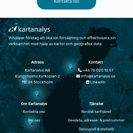
Kontakta oss
Vi hjälper företag att öka sin försäljning och effektivisera sin
verksamhet med hjälp av kartor och geografisk data.
Adress
Kontakt
Kartanalys AB
+46 76 020 10 57
Kungsholms kyrkoplan 2
info@kartanalys.se
112 24 Stockholm
Linkedin
Om Kartanalys
Tjänster
Kontakta oss
Nordisk karttjänst
Om oss
Geodata, adresser & postnummer
Demografi & statistik