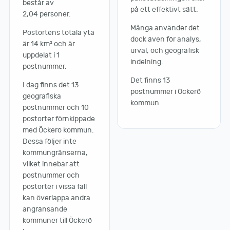
består av
på ett effektivt sätt.
2,04 personer.
Många använder det
Postortens totala yta
dock även för analys,
är 14 km² och är
urval, och geografisk
uppdelat i 1
indelning.
postnummer.
Det finns 13
I dag finns det 13
postnummer i Öckerö
geografiska
kommun.
postnummer och 10
postorter förnkippade
med Öckerö kommun.
Dessa följer inte
kommungränserna,
vilket innebär att
postnummer och
postorter i vissa fall
kan överlappa andra
angränsande
kommuner till Öckerö