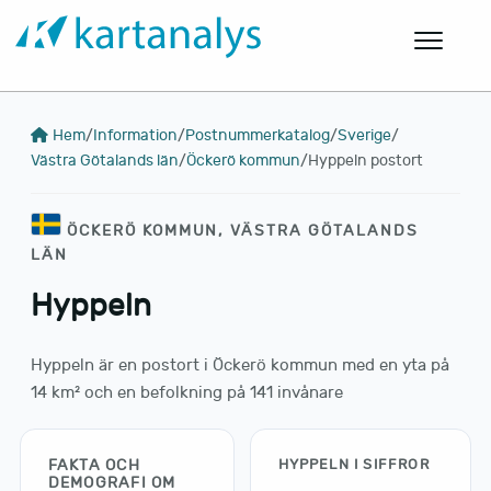
Hem
/
Information
/
Postnummerkatalog
/
Sverige
/
Västra Götalands län
/
Öckerö kommun
/
Hyppeln postort
ÖCKERÖ KOMMUN, VÄSTRA GÖTALANDS
LÄN
Hyppeln
Hyppeln är en postort i Öckerö kommun med en yta på
14 km² och en befolkning på 141 invånare
FAKTA OCH
HYPPELN I SIFFROR
DEMOGRAFI OM