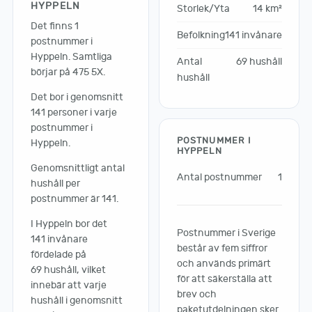
HYPPELN
Storlek/Yta
14 km²
Det finns 1
Befolkning
141 invånare
postnummer i
Hyppeln. Samtliga
Antal
69 hushåll
börjar på 475 5X.
hushåll
Det bor i genomsnitt
141 personer i varje
postnummer i
POSTNUMMER I
Hyppeln.
HYPPELN
Genomsnittligt antal
Antal postnummer
1
hushåll per
postnummer är 141.
I Hyppeln bor det
Postnummer i Sverige
141 invånare
består av fem siffror
fördelade på
och används primärt
69 hushåll, vilket
för att säkerställa att
innebär att varje
brev och
hushåll i genomsnitt
paketutdelningen sker