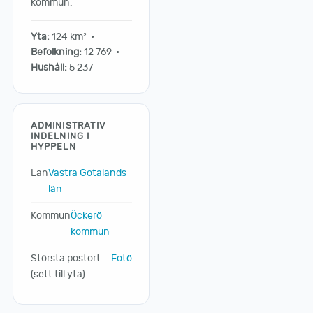
kommun.
Yta:
124 km² •
Befolkning:
12 769 •
Hushåll:
5 237
ADMINISTRATIV
INDELNING I
HYPPELN
Län
Västra Götalands
län
Kommun
Öckerö
kommun
Största postort
Fotö
(sett till yta)