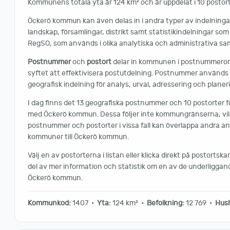
Kommunens totala yta är 124 km² och är uppdelat i 10 postort
Öckerö kommun kan även delas in i andra typer av indelninga
landskap, församlingar, distrikt samt statistikindelningar so
RegSO, som används i olika analytiska och administrativa 
Postnummer
och
postort
delar in kommunen i postnummer
syftet att effektivisera postutdelning. Postnummer använd
geografisk indelning för analys, urval, adressering och planer
I dag finns det 13 geografiska postnummer och 10 postorter 
med Öckerö kommun. Dessa följer inte kommungränserna, vil
postnummer och postorter i vissa fall kan överlappa andra 
kommuner till Öckerö kommun.
Välj en av postorterna i listan eller klicka direkt på postortskar
del av mer information och statistik om en av de underliggan
Öckerö kommun.
Kommunkod:
1407 •
Yta:
124 km² •
Befolkning:
12 769 •
Hush