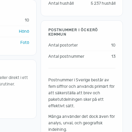
Antal hushåll
5 237 hushåll
10
POSTNUMMER I ÖCKERÖ
Hönö
KOMMUN
Fotö
Antal postorter
10
Antal postnummer
13
er direkt i ett
Postnummer i Sverige består av
rutiner.
fem siffror och används primärt för
att säkerställa att brev och
paketutdelningen sker på ett
effektivt sätt.
Många använder det dock även för
analys, urval, och geografisk
indelning.