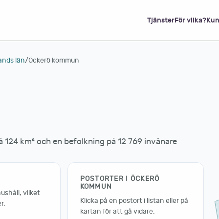
Tjänster
För vilka?
Kun
ands län
/
Öckerö kommun
124 km² och en befolkning på 12 769 invånare
POSTORTER I ÖCKERÖ
KOMMUN
shåll, vilket
Klicka på en postort i listan eller på
r.
kartan för att gå vidare.