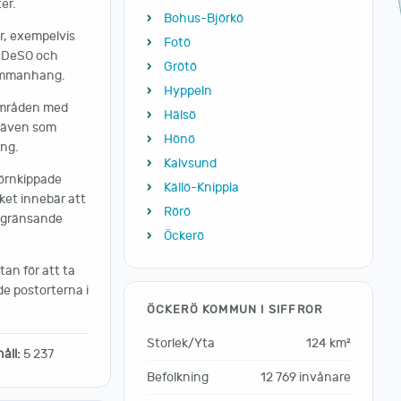
er.
Bohus-Björkö
r, exempelvis
Fotö
m DeSO och
Grötö
sammanhang.
Hyppeln
områden med
Hälsö
s även som
Hönö
ing.
Kalvsund
förnkippade
Källö-Knippla
ket innebär att
Rörö
angränsande
Öckerö
tan för att ta
de postorterna i
ÖCKERÖ KOMMUN I SIFFROR
Storlek/Yta
124 km²
åll:
5 237
Befolkning
12 769 invånare