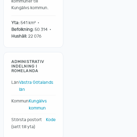
kommuner till
Kungälvs kommun.
Yta:
541 km² •
Befolkning:
50 314 •
Hushåll:
22 076
ADMINISTRATIV
INDELNING I
ROMELANDA
Län
Västra Götalands
län
Kommun
Kungälvs
kommun
Största postort
Kode
(sett till yta)