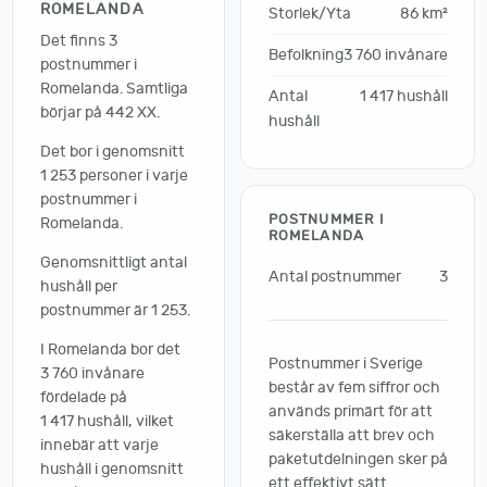
ROMELANDA
Storlek/Yta
86 km²
Det finns 3
Befolkning
3 760 invånare
postnummer i
Romelanda. Samtliga
Antal
1 417 hushåll
börjar på 442 XX.
hushåll
Det bor i genomsnitt
1 253 personer i varje
postnummer i
POSTNUMMER I
Romelanda.
ROMELANDA
Genomsnittligt antal
Antal postnummer
3
hushåll per
postnummer är 1 253.
I Romelanda bor det
Postnummer i Sverige
3 760 invånare
består av fem siffror och
fördelade på
används primärt för att
1 417 hushåll, vilket
säkerställa att brev och
innebär att varje
paketutdelningen sker på
hushåll i genomsnitt
ett effektivt sätt.