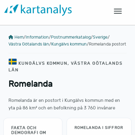
Hem
/
Information
/
Postnummerkatalog
/
Sverige
/
Västra Götalands län
/
Kungälvs kommun
/
Romelanda postort
KUNGÄLVS KOMMUN, VÄSTRA GÖTALANDS
LÄN
Romelanda
Romelanda är en postort i Kungälvs kommun med en
yta på 86 km² och en befolkning på 3 760 invånare
FAKTA OCH
ROMELANDA I SIFFROR
DEMOGRAFI OM