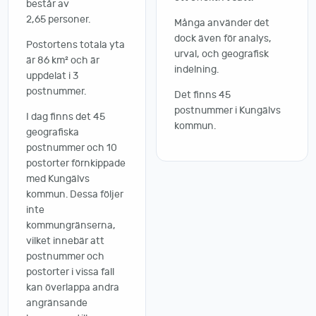
består av
2,65 personer.
Många använder det
dock även för analys,
Postortens totala yta
urval, och geografisk
är 86 km² och är
indelning.
uppdelat i 3
postnummer.
Det finns 45
postnummer i Kungälvs
I dag finns det 45
kommun.
geografiska
postnummer och 10
postorter förnkippade
med Kungälvs
kommun. Dessa följer
inte
kommungränserna,
vilket innebär att
postnummer och
postorter i vissa fall
kan överlappa andra
angränsande