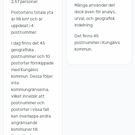
2,57 personer.
Många använder det
dock även för analys,
Postortens totala yta
urval, och geografisk
är 98 km² och är
indelning.
uppdelat i 4
postnummer.
Det finns 45
postnummer i Kungälvs
I dag finns det 45
kommun.
geografiska
postnummer och 10
postorter förnkippade
med Kungälvs
kommun. Dessa följer
inte
kommungränserna,
vilket innebär att
postnummer och
postorter i vissa fall
kan överlappa andra
angränsande
kommuner till