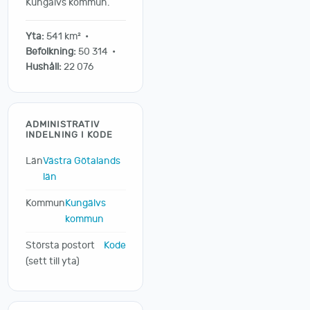
Kungälvs kommun.
Yta:
541 km² •
Befolkning:
50 314 •
Hushåll:
22 076
ADMINISTRATIV
INDELNING I KODE
Län
Västra Götalands
län
Kommun
Kungälvs
kommun
Största postort
Kode
(sett till yta)