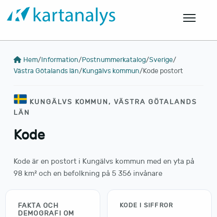
Hem
/
Information
/
Postnummerkatalog
/
Sverige
/
Västra Götalands län
/
Kungälvs kommun
/
Kode postort
KUNGÄLVS KOMMUN, VÄSTRA GÖTALANDS
LÄN
Kode
Kode är en postort i Kungälvs kommun med en yta på
98 km² och en befolkning på 5 356 invånare
FAKTA OCH
KODE I SIFFROR
DEMOGRAFI OM