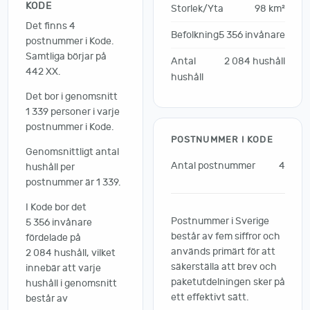
KODE
Storlek/Yta
98 km²
Det finns 4
Befolkning
5 356 invånare
postnummer i Kode.
Samtliga börjar på
Antal
2 084 hushåll
442 XX.
hushåll
Det bor i genomsnitt
1 339 personer i varje
postnummer i Kode.
POSTNUMMER I KODE
Genomsnittligt antal
Antal postnummer
4
hushåll per
postnummer är 1 339.
I Kode bor det
Postnummer i Sverige
5 356 invånare
består av fem siffror och
fördelade på
används primärt för att
2 084 hushåll, vilket
säkerställa att brev och
innebär att varje
paketutdelningen sker på
hushåll i genomsnitt
ett effektivt sätt.
består av