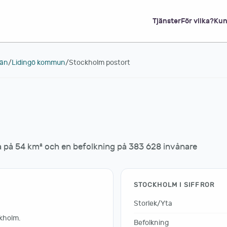
Tjänster
För vilka?
Kun
län
/
Lidingö kommun
/
Stockholm postort
 på 54 km² och en befolkning på 383 628 invånare
STOCKHOLM I SIFFROR
Storlek/Yta
ckholm.
Befolkning