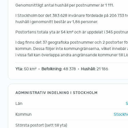
Genomsnittligt antal hushåll per postnummer är 1 111.
I Stockholm bor det 383 628 invånare fördelade på 206 733 hus
hushåll i genomsnitt består av 1,86 personer.
Postortens totala yta är 54 km² och är uppdelat i 345 postn
I dag finns det 37 geografiska postnummer och 2 postorter f
kommun. Dessa följer inte kommungränserna, vilket innebär
i vissa fall kan överlappa andra angränsande kommuner till 
Yta:
50 km² •
Befolkning:
48 378 •
Hushåll:
21 186
ADMINISTRATIV INDELNING I STOCKHOLM
Län
S
Kommun
Stockh
Största postort (sett till yta)