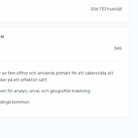
206 733 hushåll
LM
345
av fem siffror och används primärt för att säkerställa att
er på ett effektivt sätt.
 för analys, urval, och geografisk indelning.
Lidingö kommun.