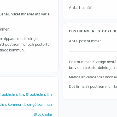
Antal hushåll
håll, vilket innebär att varje
ummer.
POSTNUMMER I STOCKHO
örnkippade med Lidingö
Antal postnummer
 att postnummer och postorter
Lidingö kommun.
Postnummer i Sverige består 
brev och paketutdelningen sk
Många använder det dock även
Det finns 37 postnummer i 
tockholms län
,
Stockholms län
olms kommun
,
Lidingö kommun
Stockholm