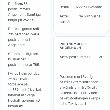
Det finns 38
Befolkning
29 837 invånare
postnummer i
Ängelholm. Samtliga
Antal
14 589 hushåll
börjar på 262 XX.
hushåll
Det bor i genomsnitt
785 personer i varje
postnummer i
POSTNUMMER I
Ängelholm.
ÄNGELHOLM
Genomsnittligt antal
Antal postnummer
38
hushåll per
postnummer är 785.
I Ängelholm bor det
Postnummer i Sverige
29 837 invånare
består av fem siffror och
fördelade på
används primärt för att
14 589 hushåll, vilket
säkerställa att brev och
innebär att varje
paketutdelningen sker på
hushåll i genomsnitt
ett effektivt sätt.
består av