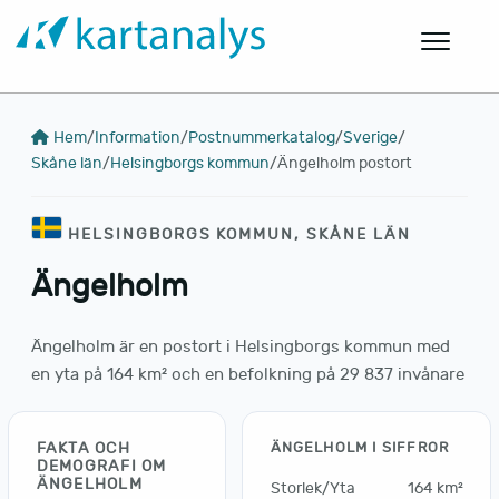
Hem
/
Information
/
Postnummerkatalog
/
Sverige
/
Skåne län
/
Helsingborgs kommun
/
Ängelholm postort
HELSINGBORGS KOMMUN, SKÅNE LÄN
Ängelholm
Ängelholm är en postort i Helsingborgs kommun med
en yta på 164 km² och en befolkning på 29 837 invånare
FAKTA OCH
ÄNGELHOLM I SIFFROR
DEMOGRAFI OM
ÄNGELHOLM
Storlek/Yta
164 km²