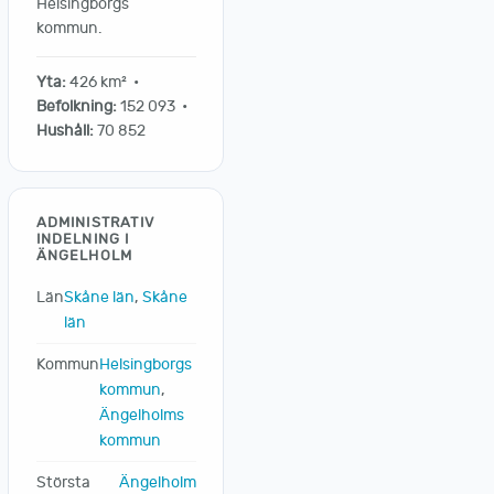
Helsingborgs
kommun.
Yta:
426 km² •
Befolkning:
152 093 •
Hushåll:
70 852
ADMINISTRATIV
INDELNING I
ÄNGELHOLM
Län
Skåne län
,
Skåne
län
Kommun
Helsingborgs
kommun
,
Ängelholms
kommun
Största
Ängelholm