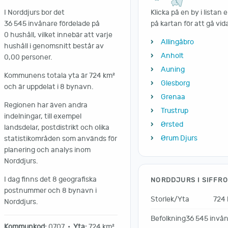
I Norddjurs bor det
Klicka på en by i listan e
36 545 invånare fördelade på
på kartan för att gå vid
0 hushåll, vilket innebär att varje
Allingåbro
hushåll i genomsnitt består av
Anholt
0,00 personer.
Auning
Kommunens totala yta är 724 km²
Glesborg
och är uppdelat i 8 bynavn.
Grenaa
Regionen har även andra
Trustrup
indelningar, till exempel
Ørsted
landsdelar, postdistrikt och olika
Ørum Djurs
statistikområden som används för
planering och analys inom
Norddjurs.
I dag finns det 8 geografiska
NORDDJURS I SIFFR
postnummer och 8 bynavn i
Storlek/Yta
724
Norddjurs.
Befolkning
36 545 invå
Kommunkod:
0707 •
Yta:
724 km²