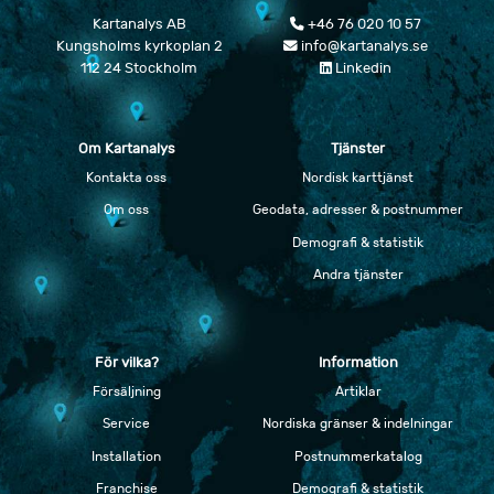
Kartanalys AB
+46 76 020 10 57
Kungsholms kyrkoplan 2
info@kartanalys.se
112 24 Stockholm
Linkedin
Om Kartanalys
Tjänster
Kontakta oss
Nordisk karttjänst
Om oss
Geodata, adresser & postnummer
Demografi & statistik
Andra tjänster
För vilka?
Information
Försäljning
Artiklar
Service
Nordiska gränser & indelningar
Installation
Postnummerkatalog
Franchise
Demografi & statistik