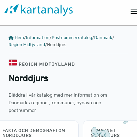
Hem
/
Information
/
Postnummerkatalog
/
Danmark
/
Region Midtjylland
/
Norddjurs
REGION MIDTJYLLAND
Norddjurs
Bläddra i vår katalog med mer information om
Danmarks regioner, kommuner, bynavn och
postnummer
FAKTA OCH DEMOGRAFI OM
BYNAVNE I
NORDDJURS
NORDDJURS