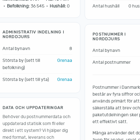
Antal hushåll
0 hus
•
Befolkning:
36 545 •
Hushåll:
0
ADMINISTRATIV INDELNING I
POSTNUMMER I
NORDDJURS
NORDDJURS
Antal bynavn
8
Antal bynavn
Största by (sett till
Grenaa
Antal postnummer
befolkning)
Största by (sett till yta)
Grenaa
Postnummer i Danmar
består av fyra siffror o
används primärt för att
DATA OCH UPPDATERINGAR
säkerställa att brev oc
paketutdelningen sker 
Behöver du postnummerdata och
ett effektivt sätt.
uppdaterad statisik som fil eller
direkt i ett system? Vi hjälper dig
Många använder det d
med format, leverans och
även för analys, urval,