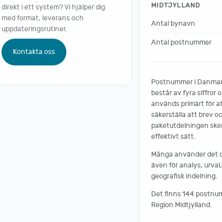
MIDTJYLLAND
direkt i ett system? Vi hjälper dig
med format, leverans och
Antal bynavn
uppdateringsrutiner.
Antal postnummer
Kontakta oss
Postnummer i Danma
består av fyra siffror 
används primärt för a
säkerställa att brev o
paketutdelningen sker
effektivt sätt.
Många använder det 
även för analys, urval
geografisk indelning.
Det finns 144 postnu
Region Midtjylland.