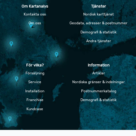
Om Kartanalys
Tjänster
Kontakta oss
Nordisk karttjänst
Om oss
Geodata, adresser & postnummer
Demografi & statistik
Andra tjänster
För vilka?
Information
Försäljning
Artiklar
Service
Nordiska gränser & indelningar
Installation
Postnummerkatalog
Franchise
Demografi & statistik
Kundcase