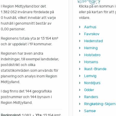
I Region Midtjylland bor det
Klicka på en kommun i 
1 382 052 invånare fördelade på
eller på kartan för att
0 hushåll, vilket innebär att varje
vidare.
hushåll i genomsnitt består av
Aarhus
0,00 personer.
Favrskov
Regionens totala yta är 13 154 km²
Hedensted
och är uppdelat i 19 kommuner.
Herning
Regionen har även andra
Holstebro
indelningar, till exempel landsdelar,
Horsens
postdistrikt och olika
Ikast-Brande
statistikområden som används för
Lemvig
planering och analys inom Region
Midtjylland.
Norddjurs
Odder
I dag finns det 144 geografiska
postnummer och 144 bynavn i
Randers
Region Midtjylland.
Ringkøbing-Skjern
Samsø
Regionskod:
1 082 •
Yta:
13 154 km²