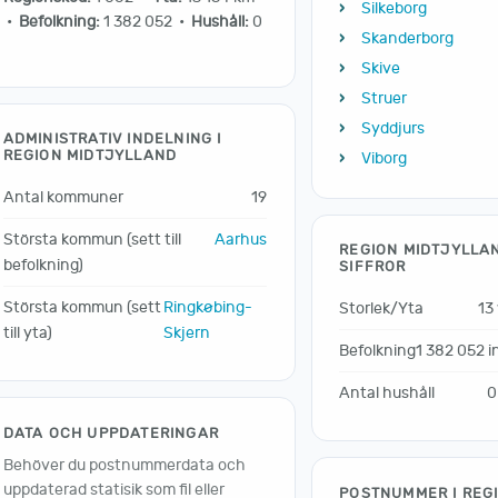
Silkeborg
•
Befolkning:
1 382 052 •
Hushåll:
0
Skanderborg
Skive
Struer
Syddjurs
ADMINISTRATIV INDELNING I
REGION MIDTJYLLAND
Viborg
Antal kommuner
19
Största kommun (sett till
Aarhus
REGION MIDTJYLLAN
befolkning)
SIFFROR
Största kommun (sett
Ringkøbing-
Storlek/Yta
13
till yta)
Skjern
Befolkning
1 382 052 
Antal hushåll
0
DATA OCH UPPDATERINGAR
Behöver du postnummerdata och
uppdaterad statisik som fil eller
POSTNUMMER I REG