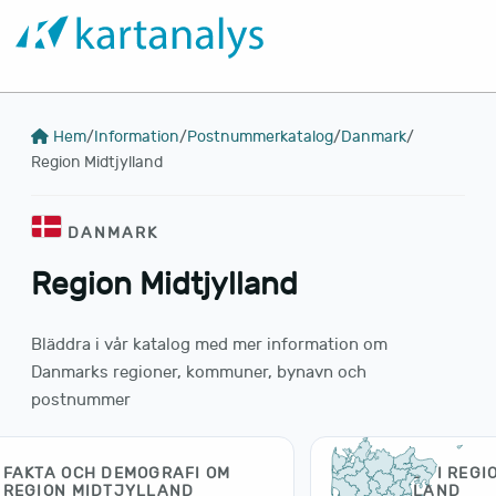
Hem
/
Information
/
Postnummerkatalog
/
Danmark
/
Region Midtjylland
DANMARK
Region Midtjylland
Bläddra i vår katalog med mer information om
Danmarks regioner, kommuner, bynavn och
postnummer
FAKTA OCH DEMOGRAFI OM
KOMMUNER I REGI
REGION MIDTJYLLAND
MIDTJYLLAND