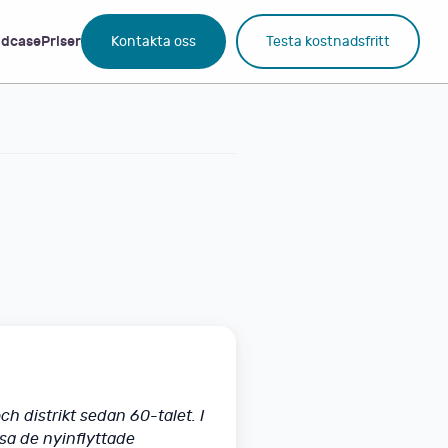
dcase
Priser
Kontakta oss
Testa kostnadsfritt
h distrikt sedan 60-talet. I
lsa de nyinflyttade