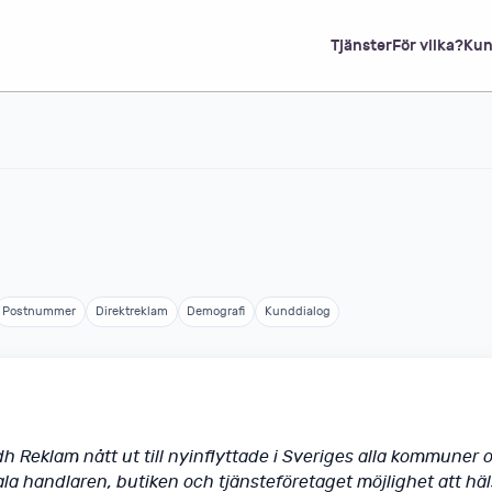
Tjänster
För vilka?
Kun
Postnummer
Direktreklam
Demografi
Kunddialog
 Reklam nått ut till nyinflyttade i Sveriges alla kommuner oc
la handlaren, butiken och tjänsteföretaget möjlighet att hä