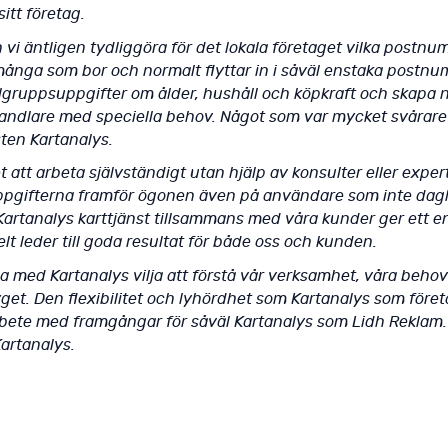
sitt företag.
vi äntligen tydliggöra för det lokala företaget vilka postn
 många som bor och normalt flyttar in i såväl enstaka postnu
lgruppsuppgifter om ålder, hushåll och köpkraft och skapa
dlare med speciella behov. Något som var mycket svårare
ten Kartanalys.
t att arbeta självständigt utan hjälp av konsulter eller expe
uppgifterna framför ögonen även på användare som inte dagl
i Kartanalys karttjänst tillsammans med våra kunder ger ett
t leder till goda resultat för både oss och kunden.
a med Kartanalys vilja att förstå vår verksamhet, våra behov
tyget. Den flexibilitet och lyhördhet som Kartanalys som företa
rbete med framgångar för såväl Kartanalys som Lidh Reklam. 
artanalys.