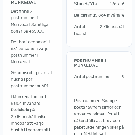
MUNKEDAL
Storlek/Yta
176 km²
Det finns 9
Befolkning
5 864 invånare
postnummer i
Munkedal. Samtliga
Antal
2 715 hushåll
börjar på 455 XX.
hushåll
Det bor i genomsnitt
651 personer i varje
postnummer i
POSTNUMMER I
Munkedal.
MUNKEDAL
Genomsnittligt antal
Antal postnummer
9
hushåll per
postnummer är 651.
I Munkedal bor det
Postnummer i Sverige
5 864 invånare
består av fem siffror och
fördelade på
används primärt för att
2 715 hushåll, vilket
säkerställa att brev och
innebär att varje
paketutdelningen sker på
hushåll i genomsnitt
ett effektivt sätt.