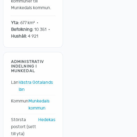
kommuner till
Munkedals kommun.
Yta:
677 km² •
Befolkning:
10 351 •
Hushåll:
4 921
ADMINISTRATIV
INDELNING I
MUNKEDAL
Län
Västra Götalands
län
Kommun
Munkedals
kommun
Största
Hedekas
postort (sett
till yta)