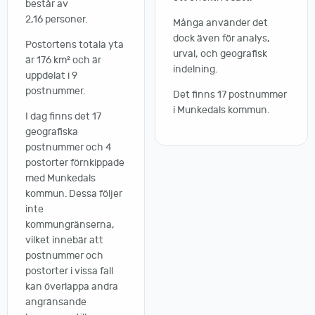
består av
2,16 personer.
Många använder det
dock även för analys,
Postortens totala yta
urval, och geografisk
är 176 km² och är
indelning.
uppdelat i 9
postnummer.
Det finns 17 postnummer
i Munkedals kommun.
I dag finns det 17
geografiska
postnummer och 4
postorter förnkippade
med Munkedals
kommun. Dessa följer
inte
kommungränserna,
vilket innebär att
postnummer och
postorter i vissa fall
kan överlappa andra
angränsande