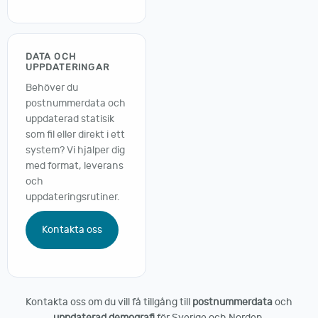
DATA OCH
UPPDATERINGAR
Behöver du
postnummerdata och
uppdaterad statisik
som fil eller direkt i ett
system? Vi hjälper dig
med format, leverans
och
uppdateringsrutiner.
Kontakta oss
Kontakta oss om du vill få tillgång till
postnummerdata
och
uppdaterad demografi
för Sverige och Norden.