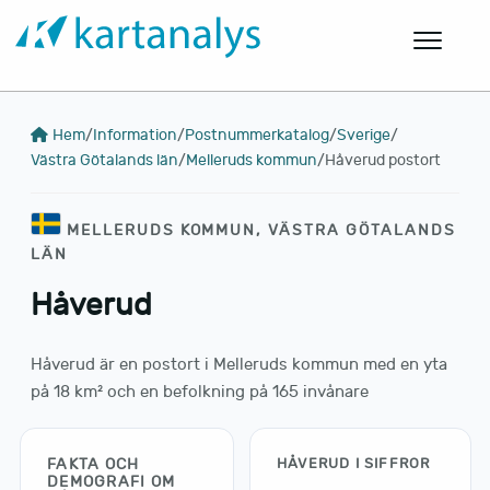
Hem
/
Information
/
Postnummerkatalog
/
Sverige
/
Västra Götalands län
/
Melleruds kommun
/
Håverud postort
MELLERUDS KOMMUN, VÄSTRA GÖTALANDS
LÄN
Håverud
Håverud är en postort i Melleruds kommun med en yta
på 18 km² och en befolkning på 165 invånare
FAKTA OCH
HÅVERUD I SIFFROR
DEMOGRAFI OM