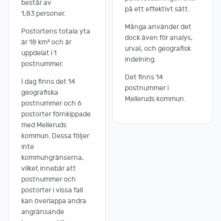
består av
på ett effektivt sätt.
1,83 personer.
Många använder det
Postortens totala yta
dock även för analys,
är 18 km² och är
urval, och geografisk
uppdelat i 1
indelning.
postnummer.
Det finns 14
I dag finns det 14
postnummer i
geografiska
Melleruds kommun.
postnummer och 6
postorter förnkippade
med Melleruds
kommun. Dessa följer
inte
kommungränserna,
vilket innebär att
postnummer och
postorter i vissa fall
kan överlappa andra
angränsande