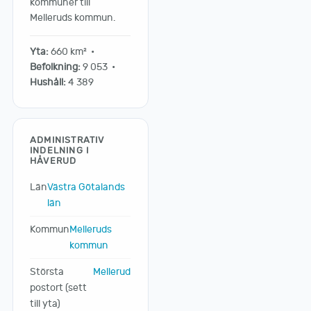
kommuner till
Melleruds kommun.
Yta:
660 km² •
Befolkning:
9 053 •
Hushåll:
4 389
ADMINISTRATIV
INDELNING I
HÅVERUD
Län
Västra Götalands
län
Kommun
Melleruds
kommun
Största
Mellerud
postort (sett
till yta)