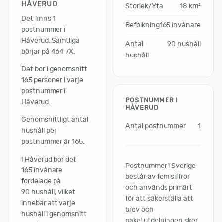
HÅVERUD
Storlek/Yta
18 km²
Det finns 1
Befolkning
165 invånare
postnummer i
Håverud. Samtliga
Antal
90 hushåll
börjar på 464 7X.
hushåll
Det bor i genomsnitt
165 personer i varje
postnummer i
POSTNUMMER I
Håverud.
HÅVERUD
Genomsnittligt antal
Antal postnummer
1
hushåll per
postnummer är 165.
I Håverud bor det
Postnummer i Sverige
165 invånare
består av fem siffror
fördelade på
och används primärt
90 hushåll, vilket
för att säkerställa att
innebär att varje
brev och
hushåll i genomsnitt
paketutdelningen sker