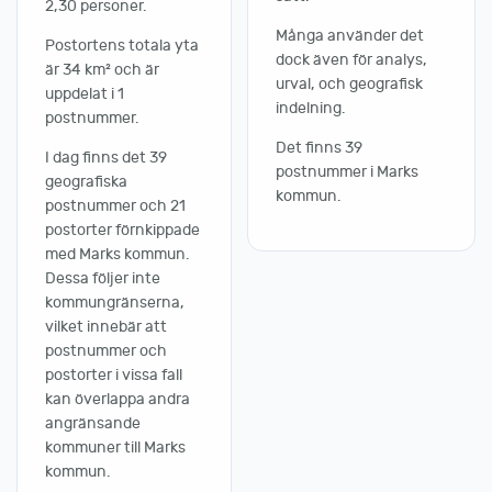
2,30 personer.
Många använder det
Postortens totala yta
dock även för analys,
är 34 km² och är
urval, och geografisk
uppdelat i 1
indelning.
postnummer.
Det finns 39
I dag finns det 39
postnummer i Marks
geografiska
kommun.
postnummer och 21
postorter förnkippade
med Marks kommun.
Dessa följer inte
kommungränserna,
vilket innebär att
postnummer och
postorter i vissa fall
kan överlappa andra
angränsande
kommuner till Marks
kommun.