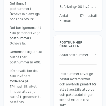
Det finns 1
Befolkning
400 invånare
postnummer i
Öxnevalla. Samtliga
Antal
174 hushåll
börjar på 519 9X.
hushåll
Det bor i genomsnitt
400 personer i varje
postnummer i
POSTNUMMER I
Öxnevalla.
ÖXNEVALLA
Genomsnittligt antal
Antal postnummer
1
hushåll per
postnummer är 400.
I Öxnevalla bor det
Postnummer i Sverige
400 invånare
består av fem siffror
fördelade på
och används primärt för
174 hushåll, vilket
att säkerställa att brev
innebär att varje
och paketutdelningen
hushåll i genomsnitt
sker på ett effektivt
består av
sätt.