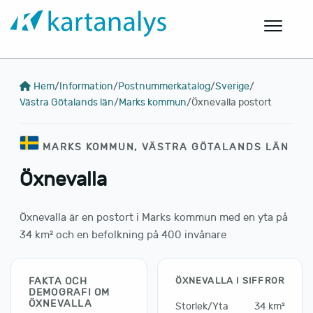
Hem
/
Information
/
Postnummerkatalog
/
Sverige
/
Västra Götalands län
/
Marks kommun
/
Öxnevalla postort
MARKS KOMMUN, VÄSTRA GÖTALANDS LÄN
Öxnevalla
Öxnevalla är en postort i Marks kommun med en yta på
34 km² och en befolkning på 400 invånare
FAKTA OCH
ÖXNEVALLA I SIFFROR
DEMOGRAFI OM
ÖXNEVALLA
Storlek/Yta
34 km²