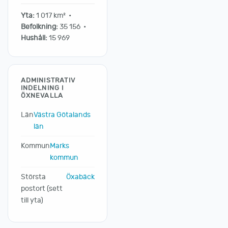
Yta:
1 017 km² •
Befolkning:
35 156 •
Hushåll:
15 969
ADMINISTRATIV
INDELNING I
ÖXNEVALLA
Län
Västra Götalands
län
Kommun
Marks
kommun
Största
Öxabäck
postort (sett
till yta)