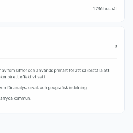
1 736 hushåll
3
av fem siffror och används primärt för att säkerställa att
er på ett effektivt sätt.
 för analys, urval, och geografisk indelning.
Härryda kommun.