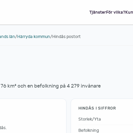
Tjänster
För vilka?
Kun
ands län
/
Härryda kommun
/
Hindås postort
76 km² och en befolkning på 4 279 invånare
HINDÅS I SIFFROR
Storlek/Yta
dås.
Befolkning