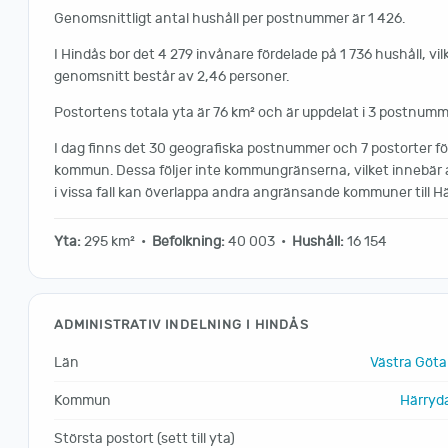
Genomsnittligt antal hushåll per postnummer är 1 426.
I Hindås bor det 4 279 invånare fördelade på 1 736 hushåll, vilk
genomsnitt består av 2,46 personer.
Postortens totala yta är 76 km² och är uppdelat i 3 postnumm
I dag finns det 30 geografiska postnummer och 7 postorter 
kommun. Dessa följer inte kommungränserna, vilket innebär
i vissa fall kan överlappa andra angränsande kommuner till 
Yta:
295 km² •
Befolkning:
40 003 •
Hushåll:
16 154
ADMINISTRATIV INDELNING I HINDÅS
Län
Västra Göta
Kommun
Härryd
Största postort (sett till yta)