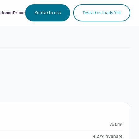
dcase
Priser
Kontakta oss
Testa kostnadsfritt
76 km²
4 279 invånare