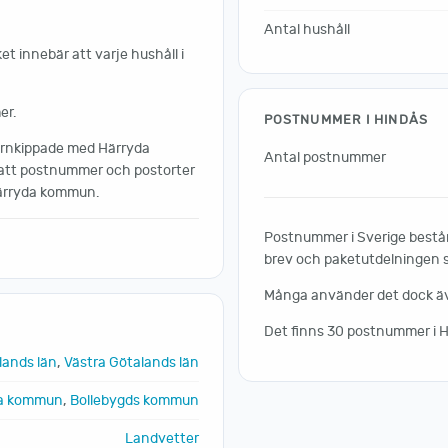
Antal hushåll
et innebär att varje hushåll i
er.
POSTNUMMER I HINDÅS
förnkippade med Härryda
Antal postnummer
 att postnummer och postorter
Härryda kommun.
Postnummer i Sverige består 
brev och paketutdelningen sk
Många använder det dock även
Det finns 30 postnummer i 
lands län
,
Västra Götalands län
a kommun
,
Bollebygds kommun
Landvetter