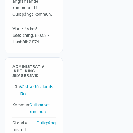
angränsande
kommuner till
Gullspångs kommun.
Yta:
446 km² •
Befolkning:
5 033 •
Hushåll:
2 574
ADMINISTRATIV
INDELNING I
SKAGERSVIK
Län
Västra Götalands
län
Kommun
Gullspångs
kommun
Största
Gullspång
postort