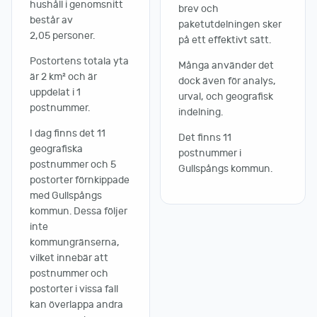
hushåll i genomsnitt
brev och
består av
paketutdelningen sker
2,05 personer.
på ett effektivt sätt.
Postortens totala yta
Många använder det
är 2 km² och är
dock även för analys,
uppdelat i 1
urval, och geografisk
postnummer.
indelning.
I dag finns det 11
Det finns 11
geografiska
postnummer i
postnummer och 5
Gullspångs kommun.
postorter förnkippade
med Gullspångs
kommun. Dessa följer
inte
kommungränserna,
vilket innebär att
postnummer och
postorter i vissa fall
kan överlappa andra