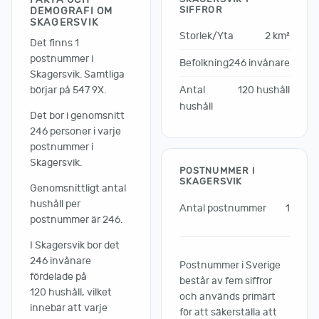
SIFFROR
DEMOGRAFI OM
SKAGERSVIK
Storlek/Yta
2 km²
Det finns 1
postnummer i
Befolkning
246 invånare
Skagersvik. Samtliga
börjar på 547 9X.
Antal
120 hushåll
hushåll
Det bor i genomsnitt
246 personer i varje
postnummer i
Skagersvik.
POSTNUMMER I
SKAGERSVIK
Genomsnittligt antal
hushåll per
Antal postnummer
1
postnummer är 246.
I Skagersvik bor det
246 invånare
Postnummer i Sverige
fördelade på
består av fem siffror
120 hushåll, vilket
och används primärt
innebär att varje
för att säkerställa att