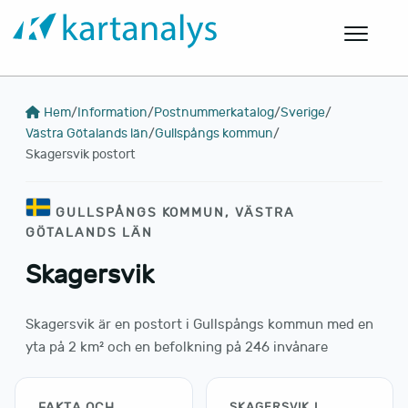
Hem
/
Information
/
Postnummerkatalog
/
Sverige
/
Västra Götalands län
/
Gullspångs kommun
/
Skagersvik postort
GULLSPÅNGS KOMMUN, VÄSTRA
GÖTALANDS LÄN
Skagersvik
Skagersvik är en postort i Gullspångs kommun med en
yta på 2 km² och en befolkning på 246 invånare
FAKTA OCH
SKAGERSVIK I