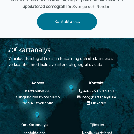
Kontakta oss om du vill få tillgång till
postnummerdata
och
uppdaterad demografi
för Sverige och Norden.
Kontakta oss
Vi hjälper företag att öka sin försäljning och effektivisera sin
verksamhet med hjälp av kartor och geografisk data.
Adress
Kontakt
Kartanalys AB
+46 76 020 10 57
Kungsholms kyrkoplan 2
info@kartanalys.se
112 24 Stockholm
Linkedin
Om Kartanalys
Tjänster
Kontakta oss
Nordisk karttjänst