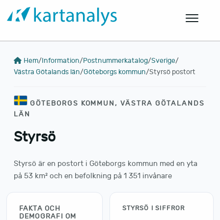
Hem
/
Information
/
Postnummerkatalog
/
Sverige
/
Västra Götalands län
/
Göteborgs kommun
/
Styrsö postort
GÖTEBORGS KOMMUN, VÄSTRA GÖTALANDS
LÄN
Styrsö
Styrsö är en postort i Göteborgs kommun med en yta
på 53 km² och en befolkning på 1 351 invånare
FAKTA OCH
STYRSÖ I SIFFROR
DEMOGRAFI OM