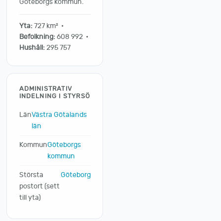
Göteborgs kommun.
Yta:
727 km² •
Befolkning:
608 992 •
Hushåll:
295 757
ADMINISTRATIV
INDELNING I STYRSÖ
Län
Västra Götalands
län
Kommun
Göteborgs
kommun
Största
Göteborg
postort (sett
till yta)