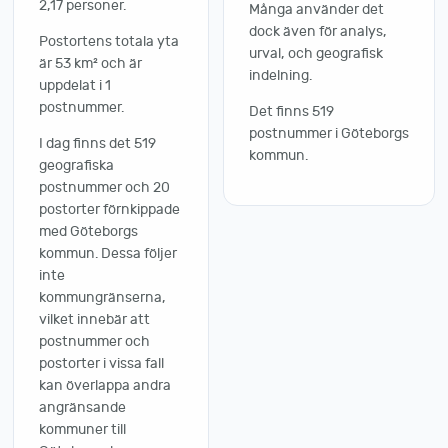
2,17 personer.
Många använder det
dock även för analys,
Postortens totala yta
urval, och geografisk
är 53 km² och är
indelning.
uppdelat i 1
postnummer.
Det finns 519
postnummer i Göteborgs
I dag finns det 519
kommun.
geografiska
postnummer och 20
postorter förnkippade
med Göteborgs
kommun. Dessa följer
inte
kommungränserna,
vilket innebär att
postnummer och
postorter i vissa fall
kan överlappa andra
angränsande
kommuner till