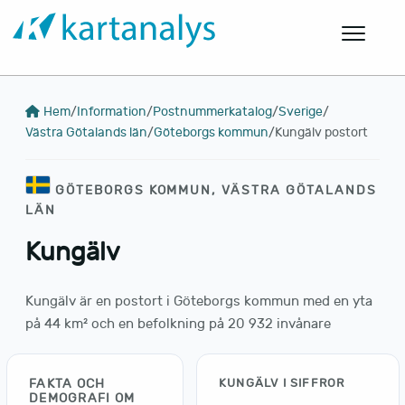
Hem
/
Information
/
Postnummerkatalog
/
Sverige
/
Västra Götalands län
/
Göteborgs kommun
/
Kungälv postort
GÖTEBORGS KOMMUN, VÄSTRA GÖTALANDS
LÄN
Kungälv
Kungälv är en postort i Göteborgs kommun med en yta
på 44 km² och en befolkning på 20 932 invånare
FAKTA OCH
KUNGÄLV I SIFFROR
DEMOGRAFI OM