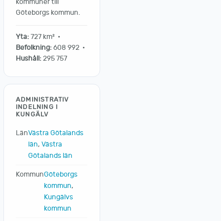
kommuner till
Göteborgs kommun.
Yta:
727 km² •
Befolkning:
608 992 •
Hushåll:
295 757
ADMINISTRATIV
INDELNING I
KUNGÄLV
Län
Västra Götalands
län
,
Västra
Götalands län
Kommun
Göteborgs
kommun
,
Kungälvs
kommun