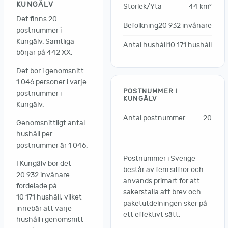
KUNGÄLV
Storlek/Yta
44 km²
Det finns 20
Befolkning
20 932 invånare
postnummer i
Kungälv. Samtliga
Antal hushåll
10 171 hushåll
börjar på 442 XX.
Det bor i genomsnitt
1 046 personer i varje
POSTNUMMER I
postnummer i
KUNGÄLV
Kungälv.
Antal postnummer
20
Genomsnittligt antal
hushåll per
postnummer är 1 046.
Postnummer i Sverige
I Kungälv bor det
består av fem siffror och
20 932 invånare
används primärt för att
fördelade på
säkerställa att brev och
10 171 hushåll, vilket
paketutdelningen sker på
innebär att varje
ett effektivt sätt.
hushåll i genomsnitt