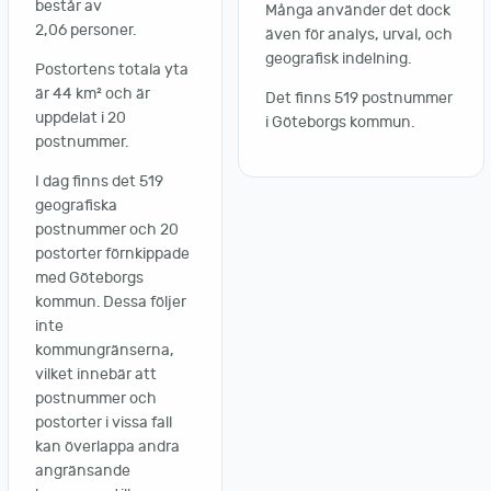
består av
Många använder det dock
2,06 personer.
även för analys, urval, och
geografisk indelning.
Postortens totala yta
är 44 km² och är
Det finns 519 postnummer
uppdelat i 20
i Göteborgs kommun.
postnummer.
I dag finns det 519
geografiska
postnummer och 20
postorter förnkippade
med Göteborgs
kommun. Dessa följer
inte
kommungränserna,
vilket innebär att
postnummer och
postorter i vissa fall
kan överlappa andra
angränsande