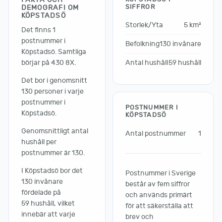
SIFFROR
DEMOGRAFI OM
KÖPSTADSÖ
Storlek/Yta
5 km²
Det finns 1
postnummer i
Befolkning
130 invånare
Köpstadsö. Samtliga
börjar på 430 8X.
Antal hushåll
59 hushåll
Det bor i genomsnitt
130 personer i varje
postnummer i
POSTNUMMER I
Köpstadsö.
KÖPSTADSÖ
Genomsnittligt antal
Antal postnummer
1
hushåll per
postnummer är 130.
I Köpstadsö bor det
Postnummer i Sverige
130 invånare
består av fem siffror
fördelade på
och används primärt
59 hushåll, vilket
för att säkerställa att
innebär att varje
brev och