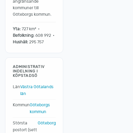
angränsande
kommuner till
Göteborgs kommun.
Yta:
727 km² •
Befolkning:
608 992 •
Hushåll:
295 757
ADMINISTRATIV
INDELNING I
KÖPSTADSÖ
Län
Västra Götalands
län
Kommun
Göteborgs
kommun
Största
Göteborg
postort (sett