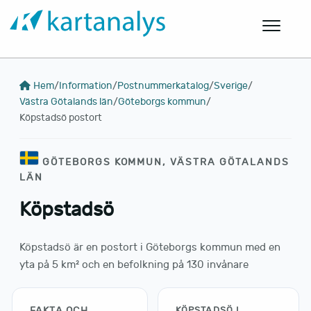
Hem
/
Information
/
Postnummerkatalog
/
Sverige
/
Västra Götalands län
/
Göteborgs kommun
/
Köpstadsö postort
GÖTEBORGS KOMMUN, VÄSTRA GÖTALANDS
LÄN
Köpstadsö
Köpstadsö är en postort i Göteborgs kommun med en
yta på 5 km² och en befolkning på 130 invånare
FAKTA OCH
KÖPSTADSÖ I