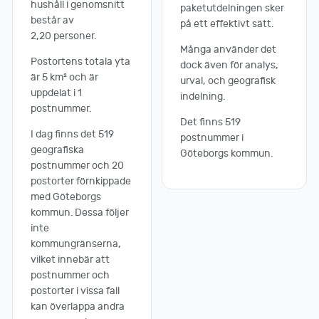
hushåll i genomsnitt
paketutdelningen sker
består av
på ett effektivt sätt.
2,20 personer.
Många använder det
Postortens totala yta
dock även för analys,
är 5 km² och är
urval, och geografisk
uppdelat i 1
indelning.
postnummer.
Det finns 519
I dag finns det 519
postnummer i
geografiska
Göteborgs kommun.
postnummer och 20
postorter förnkippade
med Göteborgs
kommun. Dessa följer
inte
kommungränserna,
vilket innebär att
postnummer och
postorter i vissa fall
kan överlappa andra