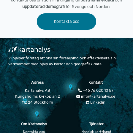
Kontakta oss om du vill få tillgång till
postnummerdata
och
uppdaterad demografi
för Sverige och Norden.
Kontakta oss
Vi hjälper företag att öka sin försäljning och effektivisera sin
verksamhet med hjälp av kartor och geografisk data.
Adress
Kontakt
Kartanalys AB
+46 76 020 10 57
Kungsholms kyrkoplan 2
info@kartanalys.se
112 24 Stockholm
Linkedin
Om Kartanalys
Tjänster
Kontakta oss
Nordisk karttjänst