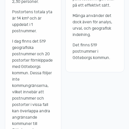
2,30 personer.
på ett effektivt sätt.
Postortens totala yta
Många använder det
är 14 km² och är
dock även för analys,
uppdelat i 1
urval, och geografisk
postnummer.
indelning.
I dag finns det 519
Det finns 519
geografiska
postnummer i
postnummer och 20
Göteborgs kommun.
postorter förnkippade
med Göteborgs
kommun. Dessa följer
inte
kommungränserna,
vilket innebär att
postnummer och
postorter i vissa fall
kan överlappa andra
angränsande
kommuner till