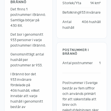
BRÄNNÖ
Storlek/Yta
14 km²
Det finns 1
Befolkning
933 invånare
postnummer i Brännö.
Samtliga börjar på
Antal
406 hushåll
430 8X.
hushåll
Det bor i genomsnitt
933 personer i varje
postnummer i Brännö.
POSTNUMMER I
BRÄNNÖ
Genomsnittligt antal
hushåll per
Antal postnummer
1
postnummer är 933.
I Brännö bor det
933 invånare
Postnummer i Sverige
fördelade på
består av fem siffror
406 hushåll, vilket
och används primärt
innebär att varje
för att säkerställa att
hushåll i genomsnitt
brev och
består av
paketutdelningen sker