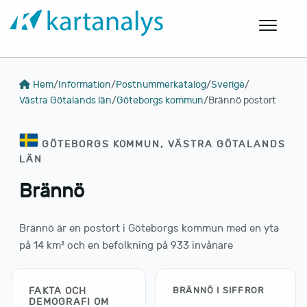
Hem
/
Information
/
Postnummerkatalog
/
Sverige
/
Västra Götalands län
/
Göteborgs kommun
/
Brännö postort
GÖTEBORGS KOMMUN, VÄSTRA GÖTALANDS
LÄN
Brännö
Brännö är en postort i Göteborgs kommun med en yta
på 14 km² och en befolkning på 933 invånare
FAKTA OCH
BRÄNNÖ I SIFFROR
DEMOGRAFI OM