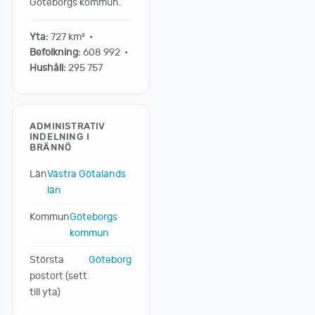
Göteborgs kommun.
Yta:
727 km² •
Befolkning:
608 992 •
Hushåll:
295 757
ADMINISTRATIV
INDELNING I
BRÄNNÖ
Län
Västra Götalands
län
Kommun
Göteborgs
kommun
Största
Göteborg
postort (sett
till yta)