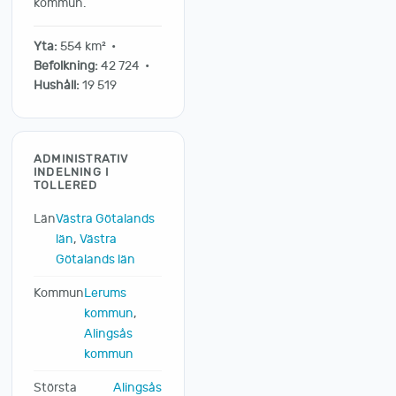
kommun.
Yta:
554 km² •
Befolkning:
42 724 •
Hushåll:
19 519
ADMINISTRATIV
INDELNING I
TOLLERED
Län
Västra Götalands
län
,
Västra
Götalands län
Kommun
Lerums
kommun
,
Alingsås
kommun
Största
Alingsås