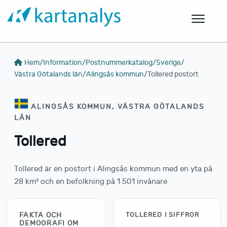
Hem
/
Information
/
Postnummerkatalog
/
Sverige
/
Västra Götalands län
/
Alingsås kommun
/
Tollered postort
ALINGSÅS KOMMUN, VÄSTRA GÖTALANDS
LÄN
Tollered
Tollered är en postort i Alingsås kommun med en yta på
28 km² och en befolkning på 1 501 invånare
FAKTA OCH
TOLLERED I SIFFROR
DEMOGRAFI OM