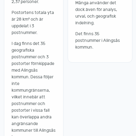
2,37 personer.
Många använder det
dock även för analys,
Postortens totala yta
urval, och geografisk
är 28 km² och är
indelning.
uppdelat i 3
postnummer.
Det finns 35
postnummer i Alingsås
I dag finns det 35
kommun.
geografiska
postnummer och 3
postorter förnkippade
med Alingsås
kommun. Dessa följer
inte
kommungränserna,
vilket innebär att
postnummer och
postorter i vissa fall
kan överlappa andra
angränsande
kommuner till Alingsås