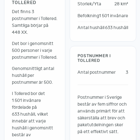
TOLLERED
Storlek/Yta
28 km²
Det finns 3
Befolkning
1 501 invånare
postnummer i Tollered.
Samtliga börjar på
Antal hushåll
633 hushåll
448 XX.
Det bor i genomsnitt
500 personer i varje
POSTNUMMER I
postnummer i Tollered.
TOLLERED
Genomsnittligt antal
Antal postnummer
3
hushåll per
postnummer är 500.
I Tollered bor det
Postnummer i Sverige
1 501 invånare
består av fem siffror och
fördelade på
används primärt för att
633 hushåll, vilket
säkerställa att brev och
innebär att varje
paketutdelningen sker
hushåll i genomsnitt
på ett effektivt sätt.
består av