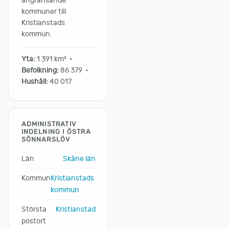
angränsande
kommuner till
Kristianstads
kommun.
Yta:
1 391 km² •
Befolkning:
86 379 •
Hushåll:
40 017
ADMINISTRATIV
INDELNING I ÖSTRA
SÖNNARSLÖV
Län
Skåne län
Kommun
Kristianstads
kommun
Största
Kristianstad
postort