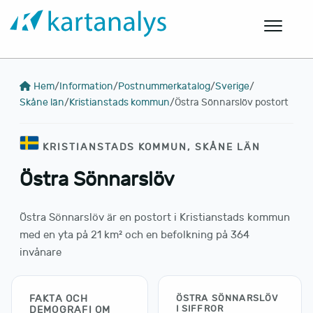
Hem
/
Information
/
Postnummerkatalog
/
Sverige
/
Skåne län
/
Kristianstads kommun
/
Östra Sönnarslöv postort
KRISTIANSTADS KOMMUN, SKÅNE LÄN
Östra Sönnarslöv
Östra Sönnarslöv är en postort i Kristianstads kommun
med en yta på 21 km² och en befolkning på 364
invånare
FAKTA OCH
ÖSTRA SÖNNARSLÖV
I SIFFROR
DEMOGRAFI OM