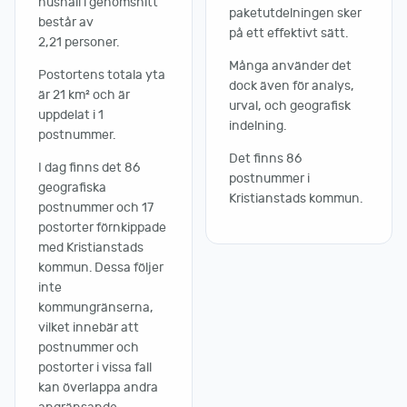
hushåll i genomsnitt
paketutdelningen sker
består av
på ett effektivt sätt.
2,21 personer.
Många använder det
Postortens totala yta
dock även för analys,
är 21 km² och är
urval, och geografisk
uppdelat i 1
indelning.
postnummer.
Det finns 86
I dag finns det 86
postnummer i
geografiska
Kristianstads kommun.
postnummer och 17
postorter förnkippade
med Kristianstads
kommun. Dessa följer
inte
kommungränserna,
vilket innebär att
postnummer och
postorter i vissa fall
kan överlappa andra