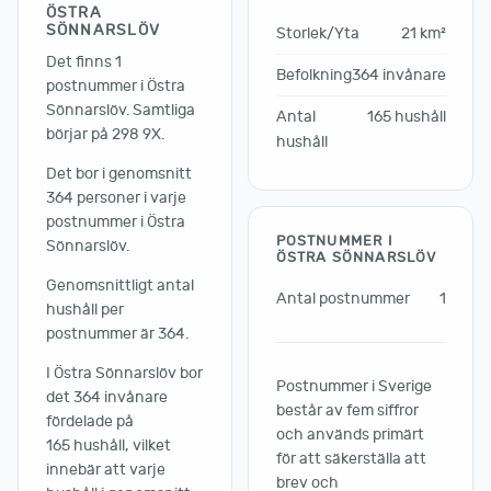
ÖSTRA
SÖNNARSLÖV
Storlek/Yta
21 km²
Det finns 1
Befolkning
364 invånare
postnummer i Östra
Sönnarslöv. Samtliga
Antal
165 hushåll
börjar på 298 9X.
hushåll
Det bor i genomsnitt
364 personer i varje
postnummer i Östra
POSTNUMMER I
Sönnarslöv.
ÖSTRA SÖNNARSLÖV
Genomsnittligt antal
Antal postnummer
1
hushåll per
postnummer är 364.
I Östra Sönnarslöv bor
Postnummer i Sverige
det 364 invånare
består av fem siffror
fördelade på
och används primärt
165 hushåll, vilket
för att säkerställa att
innebär att varje
brev och