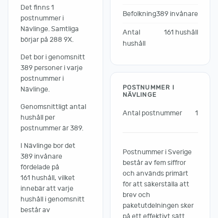
Det finns 1
Befolkning
389 invånare
postnummer i
Nävlinge. Samtliga
Antal
161 hushåll
börjar på 288 9X.
hushåll
Det bor i genomsnitt
389 personer i varje
postnummer i
POSTNUMMER I
Nävlinge.
NÄVLINGE
Genomsnittligt antal
Antal postnummer
1
hushåll per
postnummer är 389.
I Nävlinge bor det
Postnummer i Sverige
389 invånare
består av fem siffror
fördelade på
och används primärt
161 hushåll, vilket
för att säkerställa att
innebär att varje
brev och
hushåll i genomsnitt
paketutdelningen sker
består av
på ett effektivt sätt.