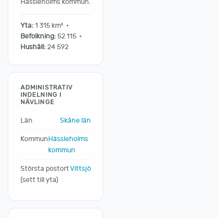
Hässleholms kommun.
Yta:
1 315 km² •
Befolkning:
52 115 •
Hushåll:
24 592
ADMINISTRATIV
INDELNING I
NÄVLINGE
Län
Skåne län
Kommun
Hässleholms
kommun
Största postort
Vittsjö
(sett till yta)