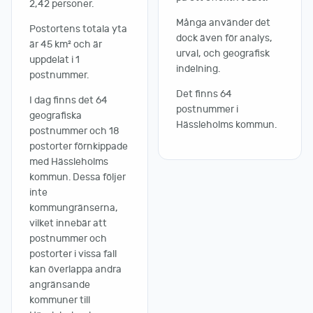
2,42 personer.
Många använder det
Postortens totala yta
dock även för analys,
är 45 km² och är
urval, och geografisk
uppdelat i 1
indelning.
postnummer.
Det finns 64
I dag finns det 64
postnummer i
geografiska
Hässleholms kommun.
postnummer och 18
postorter förnkippade
med Hässleholms
kommun. Dessa följer
inte
kommungränserna,
vilket innebär att
postnummer och
postorter i vissa fall
kan överlappa andra
angränsande
kommuner till