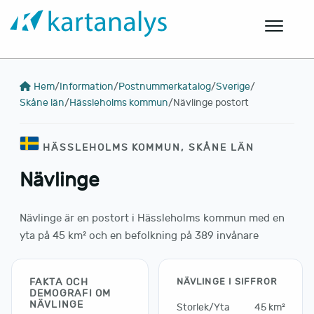
Hem
/
Information
/
Postnummerkatalog
/
Sverige
/
Skåne län
/
Hässleholms kommun
/
Nävlinge postort
HÄSSLEHOLMS KOMMUN, SKÅNE LÄN
Nävlinge
Nävlinge är en postort i Hässleholms kommun med en
yta på 45 km² och en befolkning på 389 invånare
FAKTA OCH
NÄVLINGE I SIFFROR
DEMOGRAFI OM
NÄVLINGE
Storlek/Yta
45 km²