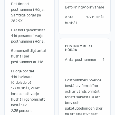
Det finns 1
Befolkning
416 invånare
postnummer i Hörja.
Samtliga börjar på
Antal
177 hushåll
282 9X.
hushåll
Det bor i genomsnitt
416 personer i varje
postnummer i Hörja.
POSTNUMMER I
HÖRJA
Genomsnittligt antal
hushåll per
Antal postnummer
1
postnummer är 416.
I Hörja bor det
416 invånare
Postnummer i Sverige
fördelade på
består av fem siffror
177 hushåll, vilket
och används primärt
innebär att varje
för att säkerställa att
hushåll i genomsnitt
brev och
består av
paketutdelningen sker
2,35 personer.
på ett effektivt sätt.