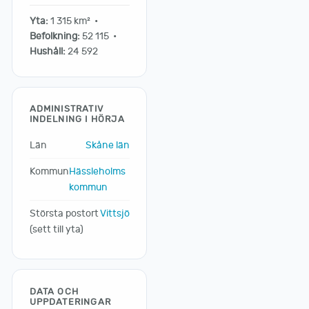
Yta:
1 315 km² •
Befolkning:
52 115 •
Hushåll:
24 592
ADMINISTRATIV
INDELNING I HÖRJA
Län
Skåne län
Kommun
Hässleholms
kommun
Största postort
Vittsjö
(sett till yta)
DATA OCH
UPPDATERINGAR