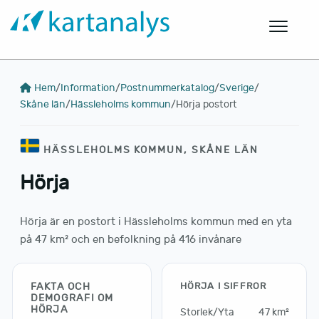
Hem
/
Information
/
Postnummerkatalog
/
Sverige
/
Skåne län
/
Hässleholms kommun
/
Hörja postort
HÄSSLEHOLMS KOMMUN, SKÅNE LÄN
Hörja
Hörja är en postort i Hässleholms kommun med en yta
på 47 km² och en befolkning på 416 invånare
FAKTA OCH
HÖRJA I SIFFROR
DEMOGRAFI OM
HÖRJA
Storlek/Yta
47 km²