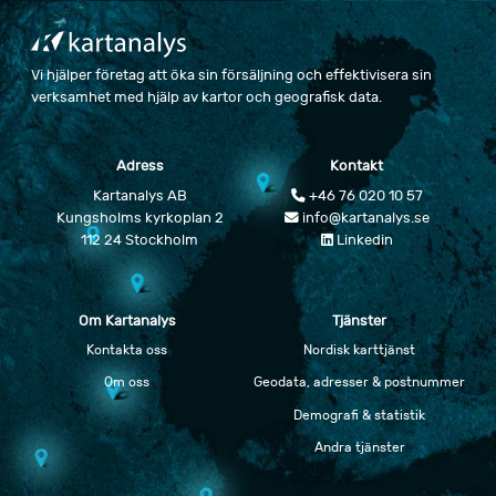
Vi hjälper företag att öka sin försäljning och effektivisera sin
verksamhet med hjälp av kartor och geografisk data.
Adress
Kontakt
Kartanalys AB
+46 76 020 10 57
Kungsholms kyrkoplan 2
info@kartanalys.se
112 24 Stockholm
Linkedin
Om Kartanalys
Tjänster
Kontakta oss
Nordisk karttjänst
Om oss
Geodata, adresser & postnummer
Demografi & statistik
Andra tjänster