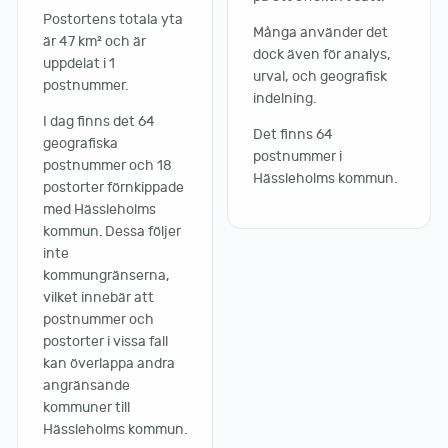
Postortens totala yta
Många använder det
är 47 km² och är
dock även för analys,
uppdelat i 1
urval, och geografisk
postnummer.
indelning.
I dag finns det 64
Det finns 64
geografiska
postnummer i
postnummer och 18
Hässleholms kommun.
postorter förnkippade
med Hässleholms
kommun. Dessa följer
inte
kommungränserna,
vilket innebär att
postnummer och
postorter i vissa fall
kan överlappa andra
angränsande
kommuner till
Hässleholms kommun.