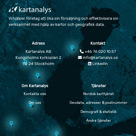
Vi hjälper företag att öka sin försäljning och effektivisera sin
verksamhet med hjälp av kartor och geografisk data.
Adress
Kontakt
Kartanalys AB
+46 76 020 10 57
Kungsholms kyrkoplan 2
info@kartanalys.se
112 24 Stockholm
Linkedin
Om Kartanalys
Tjänster
Kontakta oss
Nordisk karttjänst
Om oss
Geodata, adresser & postnummer
Demografi & statistik
Andra tjänster