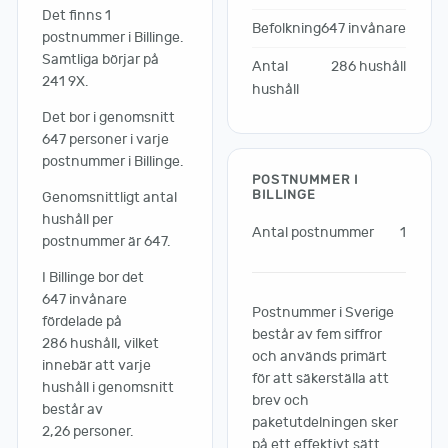
Det finns 1
Befolkning
647 invånare
postnummer i Billinge.
Samtliga börjar på
Antal
286 hushåll
241 9X.
hushåll
Det bor i genomsnitt
647 personer i varje
postnummer i Billinge.
POSTNUMMER I
BILLINGE
Genomsnittligt antal
hushåll per
Antal postnummer
1
postnummer är 647.
I Billinge bor det
647 invånare
Postnummer i Sverige
fördelade på
består av fem siffror
286 hushåll, vilket
och används primärt
innebär att varje
för att säkerställa att
hushåll i genomsnitt
brev och
består av
paketutdelningen sker
2,26 personer.
på ett effektivt sätt.