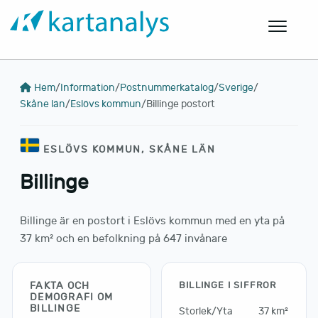
Hem
/
Information
/
Postnummerkatalog
/
Sverige
/
Skåne län
/
Eslövs kommun
/
Billinge postort
ESLÖVS KOMMUN, SKÅNE LÄN
Billinge
Billinge är en postort i Eslövs kommun med en yta på
37 km² och en befolkning på 647 invånare
FAKTA OCH
BILLINGE I SIFFROR
DEMOGRAFI OM
BILLINGE
Storlek/Yta
37 km²