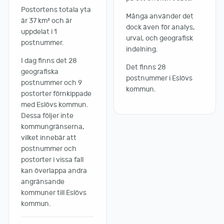
Postortens totala yta
Många använder det
är 37 km² och är
dock även för analys,
uppdelat i 1
urval, och geografisk
postnummer.
indelning.
I dag finns det 28
Det finns 28
geografiska
postnummer i Eslövs
postnummer och 9
kommun.
postorter förnkippade
med Eslövs kommun.
Dessa följer inte
kommungränserna,
vilket innebär att
postnummer och
postorter i vissa fall
kan överlappa andra
angränsande
kommuner till Eslövs
kommun.