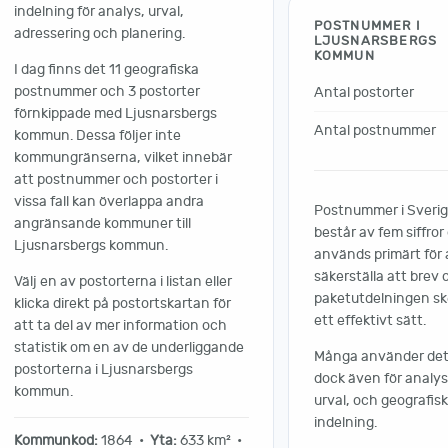
indelning för analys, urval,
POSTNUMMER I
adressering och planering.
LJUSNARSBERGS
KOMMUN
I dag finns det 11 geografiska
postnummer och 3 postorter
Antal postorter
förnkippade med Ljusnarsbergs
Antal postnummer
kommun. Dessa följer inte
kommungränserna, vilket innebär
att postnummer och postorter i
vissa fall kan överlappa andra
Postnummer i Sveri
angränsande kommuner till
består av fem siffror
Ljusnarsbergs kommun.
används primärt för 
säkerställa att brev 
Välj en av postorterna i listan eller
paketutdelningen sk
klicka direkt på postortskartan för
ett effektivt sätt.
att ta del av mer information och
statistik om en av de underliggande
Många använder de
postorterna i Ljusnarsbergs
dock även för analys
kommun.
urval, och geografisk
indelning.
Kommunkod:
1864 •
Yta:
633 km² •