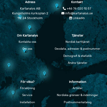
Adress
Kontakt
Kartanalys AB
+46 76 020 10 57
Kungsholms kyrkoplan 2
info@kartanalys.se
112 24 Stockholm
Linkedin
Om Kartanalys
Tjänster
Kontakta oss
Nordisk karttjänst
Om oss
Geodata, adresser & postnummer
Demografi & statistik
Andra tjänster
För vilka?
Information
Försäljning
Artiklar
Service
Nordiska gränser & indelningar
Installation
Postnummerkatalog