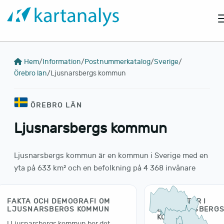
Hem
/
Information
/
Postnummerkatalog
/
Sverige
/
Örebro län
/
Ljusnarsbergs kommun
ÖREBRO LÄN
Ljusnarsbergs kommun
Ljusnarsbergs kommun är en kommun i Sverige med en
yta på 633 km² och en befolkning på 4 368 invånare
FAKTA OCH DEMOGRAFI OM
POSTORTER I
LJUSNARSBERGS KOMMUN
LJUSNARSBERG
KOMMUN
I Ljusnarsbergs kommun bor det