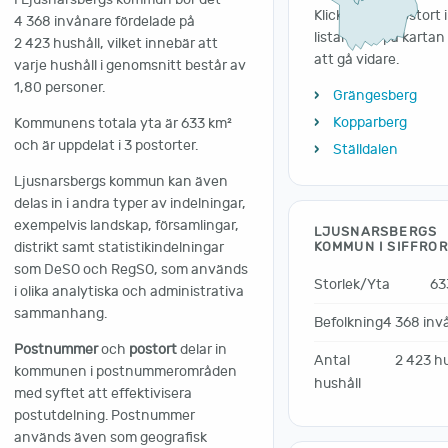
Klicka på en postort i
4 368 invånare fördelade på
listan eller på kartan
2 423 hushåll, vilket innebär att
att gå vidare.
varje hushåll i genomsnitt består av
1,80 personer.
Grängesberg
Kopparberg
Kommunens totala yta är 633 km²
och är uppdelat i 3 postorter.
Ställdalen
Ljusnarsbergs kommun kan även
delas in i andra typer av indelningar,
exempelvis landskap, församlingar,
LJUSNARSBERGS
distrikt samt statistikindelningar
KOMMUN I SIFFROR
som DeSO och RegSO, som används
Storlek/Yta
63
i olika analytiska och administrativa
sammanhang.
Befolkning
4 368 inv
Postnummer
och
postort
delar in
Antal
2 423 hu
kommunen i postnummerområden
hushåll
med syftet att effektivisera
postutdelning. Postnummer
används även som geografisk