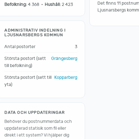
Det finns 11 postnum
Befolkning:
4 368 •
Hushåll:
2 423
Ljusnarsbergs komm
ADMINISTRATIV INDELNING I
LJUSNARSBERGS KOMMUN
Antal postorter
3
Största postort (sett
Grängesberg
till befolkning)
Största postort (sett till
Kopparberg
yta)
DATA OCH UPPDATERINGAR
Behöver du postnummerdata och
uppdaterad statisik som fil eller
direkt i ett system? Vi hjälper dig