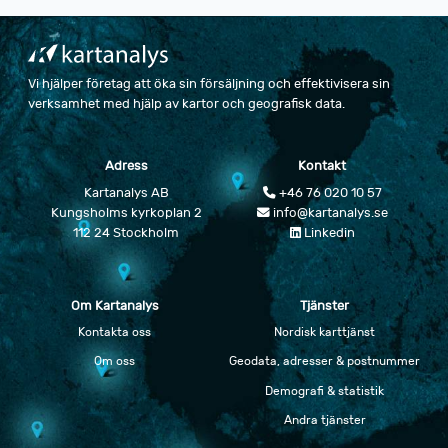
Vi hjälper företag att öka sin försäljning och effektivisera sin
verksamhet med hjälp av kartor och geografisk data.
Adress
Kontakt
Kartanalys AB
+46 76 020 10 57
Kungsholms kyrkoplan 2
info@kartanalys.se
112 24 Stockholm
Linkedin
Om Kartanalys
Tjänster
Kontakta oss
Nordisk karttjänst
Om oss
Geodata, adresser & postnummer
Demografi & statistik
Andra tjänster