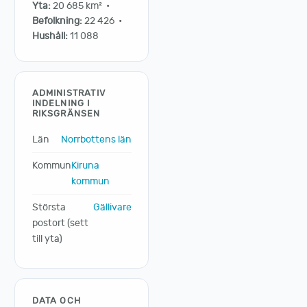
Yta:
20 685 km² •
Befolkning:
22 426 •
Hushåll:
11 088
ADMINISTRATIV
INDELNING I
RIKSGRÄNSEN
Län
Norrbottens län
Kommun
Kiruna
kommun
Största
Gällivare
postort (sett
till yta)
DATA OCH