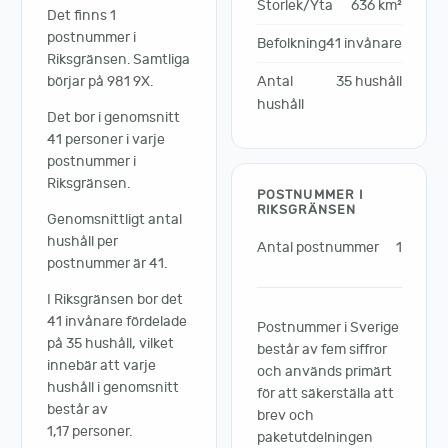
Storlek/Yta
636 km²
Det finns 1
postnummer i
Befolkning
41 invånare
Riksgränsen. Samtliga
börjar på 981 9X.
Antal
35 hushåll
hushåll
Det bor i genomsnitt
41 personer i varje
postnummer i
Riksgränsen.
POSTNUMMER I
RIKSGRÄNSEN
Genomsnittligt antal
hushåll per
Antal postnummer
1
postnummer är 41.
I Riksgränsen bor det
41 invånare fördelade
Postnummer i Sverige
på 35 hushåll, vilket
består av fem siffror
innebär att varje
och används primärt
hushåll i genomsnitt
för att säkerställa att
består av
brev och
1,17 personer.
paketutdelningen