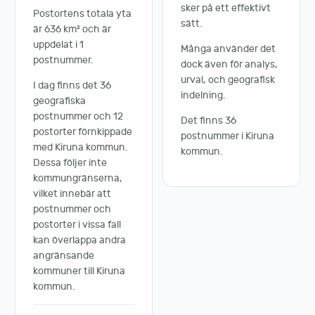
sker på ett effektivt
Postortens totala yta
sätt.
är 636 km² och är
uppdelat i 1
Många använder det
postnummer.
dock även för analys,
urval, och geografisk
I dag finns det 36
indelning.
geografiska
postnummer och 12
Det finns 36
postorter förnkippade
postnummer i Kiruna
med Kiruna kommun.
kommun.
Dessa följer inte
kommungränserna,
vilket innebär att
postnummer och
postorter i vissa fall
kan överlappa andra
angränsande
kommuner till Kiruna
kommun.