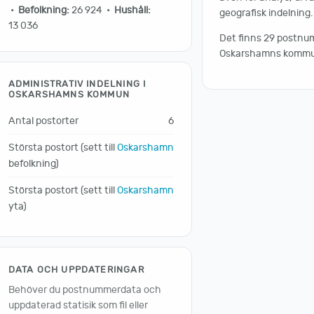
•
Befolkning:
26 924 •
Hushåll:
geografisk indelning.
13 036
Det finns 29 postnu
Oskarshamns kommu
ADMINISTRATIV INDELNING I
OSKARSHAMNS KOMMUN
Antal postorter
6
Största postort (sett till
Oskarshamn
befolkning)
Största postort (sett till
Oskarshamn
yta)
DATA OCH UPPDATERINGAR
Behöver du postnummerdata och
uppdaterad statisik som fil eller