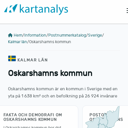
Hem
/
Information
/
Postnummerkatalog
/
Sverige
/
Kalmar län
/
Oskarshamns kommun
KALMAR LÄN
Oskarshamns kommun
Oskarshamns kommun är en kommun i Sverige med en
yta på 1 638 km² och en befolkning på 26 924 invånare
FAKTA OCH DEMOGRAFI OM
POSTORTER I
OSKARSHAMNS KOMMUN
OSKARSHAMNS
KOMMUN
I Oskarshamns kommun bor det