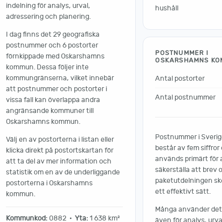
indelning för analys, urval,
hushåll
adressering och planering.
I dag finns det 29 geografiska
postnummer och 6 postorter
POSTNUMMER I
förnkippade med Oskarshamns
OSKARSHAMNS K
kommun. Dessa följer inte
kommungränserna, vilket innebär
Antal postorter
att postnummer och postorter i
Antal postnummer
vissa fall kan överlappa andra
angränsande kommuner till
Oskarshamns kommun.
Postnummer i Sveri
Välj en av postorterna i listan eller
består av fem siffror
klicka direkt på postortskartan för
används primärt för 
att ta del av mer information och
säkerställa att brev 
statistik om en av de underliggande
paketutdelningen sk
postorterna i Oskarshamns
ett effektivt sätt.
kommun.
Många använder det
Kommunkod:
0882 •
Yta:
1 638 km²
även för analys, urva