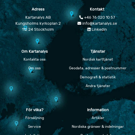
Adress
Kontakt
Kartanalys AB
+46 76 020 10 57
Kungsholms kyrkoplan 2
info@kartanalys.se
112 24 Stockholm
Linkedin
Om Kartanalys
Tjänster
Kontakta oss
Nordisk karttjänst
Om oss
Geodata, adresser & postnummer
Demografi & statistik
Andra tjänster
För vilka?
Information
Försäljning
Artiklar
Service
Nordiska gränser & indelningar