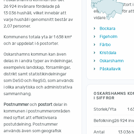
Klicka på en postort i
26 924 invånare fördelade på
eller på kartan för at
13 036 hushåll, vilket innebär att
vidare.
varje hushåll i genomsnitt består av
2,07 personer.
Bockara
Figeholm
Kommunens totala yta är 1 638 km²
och är uppdelat i 6 postorter.
Fårbo
Kristdala
Oskarshamns kommun kan även
delas in i andra typer av indelningar,
Oskarshamn
exempelvis landskap, församlingar,
Påskallavik
distrikt samt statistikindelningar
som DeSO och RegSO, som används
i olika analytiska och administrativa
sammanhang.
OSKARSHAMNS K
I SIFFROR
Postnummer
och
postort
delar in
Storlek/Yta
1 6
kommunen i postnummerområden
med syftet att effektivisera
Befolkning
26 924 in
postutdelning. Postnummer
används även som geografisk
Antal
13 036 