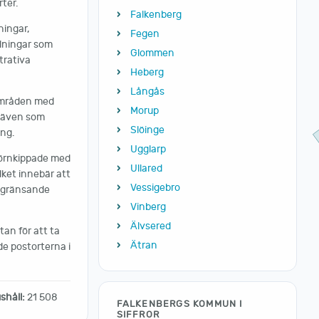
ter.
Falkenberg
ningar,
Fegen
elningar som
Glommen
trativa
Heberg
Långås
områden med
Morup
s även som
Slöinge
ing.
Ugglarp
förnkippade med
Ullared
ket innebär att
Vessigebro
angränsande
Vinberg
Älvsered
tan för att ta
Ätran
de postorterna i
shåll:
21 508
FALKENBERGS KOMMUN I
SIFFROR