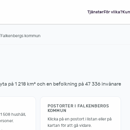
Tjänster
För vilka?
Kun
/
Falkenbergs kommun
a på 1 218 km² och en befolkning på 47 336 invånare
POSTORTER I FALKENBERGS
KOMMUN
1 508 hushåll,
Klicka på en postort i listan eller på
ersoner.
kartan för att gå vidare.