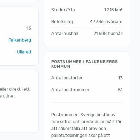
Storlek/Yta
1 218 km²
Befolkning
47 336 invånare
13
Antal hushåll
21 508 hushåll
Falkenberg
Ullared
POSTNUMMER I FALKENBERGS
KOMMUN
Antal postorter
13
er direkt i ett
Antal postnummer
51
rutiner.
Postnummer i Sverige består av
fem siffror och används primärt för
att säkerställa att brev och
paketutdelningen sker på ett