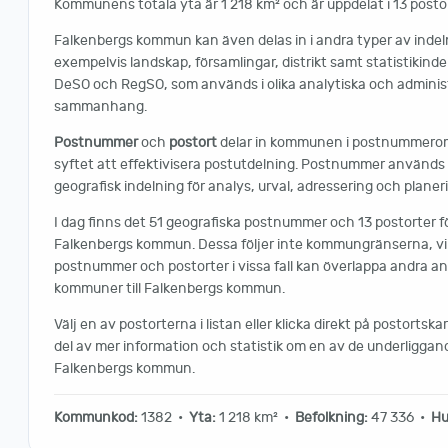
Kommunens totala yta är 1 218 km² och är uppdelat i 13 postor
Falkenbergs kommun kan även delas in i andra typer av indel
exempelvis landskap, församlingar, distrikt samt statistikind
DeSO och RegSO, som används i olika analytiska och adminis
sammanhang.
Postnummer
och
postort
delar in kommunen i postnummer
syftet att effektivisera postutdelning. Postnummer använd
geografisk indelning för analys, urval, adressering och planer
I dag finns det 51 geografiska postnummer och 13 postorter 
Falkenbergs kommun. Dessa följer inte kommungränserna, vil
postnummer och postorter i vissa fall kan överlappa andra 
kommuner till Falkenbergs kommun.
Välj en av postorterna i listan eller klicka direkt på postortskar
del av mer information och statistik om en av de underliggan
Falkenbergs kommun.
Kommunkod:
1382 •
Yta:
1 218 km² •
Befolkning:
47 336 •
Hu