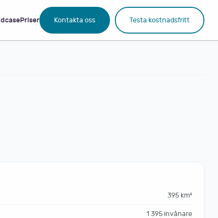
dcase
Priser
Kontakta oss
Testa kostnadsfritt
395 km²
1 395 invånare