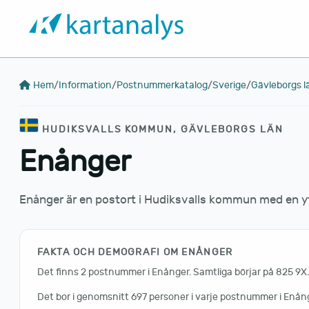
Hem
/
Information
/
Postnummerkatalog
/
Sverige
/
Gävleborgs l
HUDIKSVALLS KOMMUN, GÄVLEBORGS LÄN
Enånger
Enånger är en postort i Hudiksvalls kommun med en yt
FAKTA OCH DEMOGRAFI OM ENÅNGER
Det finns 2 postnummer i Enånger. Samtliga börjar på 825 9X.
Det bor i genomsnitt 697 personer i varje postnummer i Enång