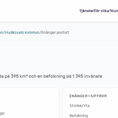
Tjänster
För vilka?
Kun
än
/
Hudiksvalls kommun
/
Enånger postort
a på 395 km² och en befolkning på 1 395 invånare
ENÅNGER I SIFFROR
Storlek/Yta
er.
Befolkning