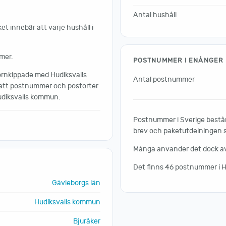
Antal hushåll
et innebär att varje hushåll i
mer.
POSTNUMMER I ENÅNGER
örnkippade med Hudiksvalls
Antal postnummer
 att postnummer och postorter
Hudiksvalls kommun.
Postnummer i Sverige består 
brev och paketutdelningen sk
Många använder det dock även
Det finns 46 postnummer i 
Gävleborgs län
Hudiksvalls kommun
Bjuråker