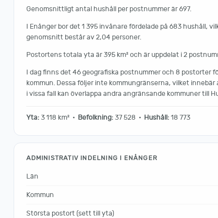
Genomsnittligt antal hushåll per postnummer är 697.
I Enånger bor det 1 395 invånare fördelade på 683 hushåll, vilk
genomsnitt består av 2,04 personer.
Postortens totala yta är 395 km² och är uppdelat i 2 postnum
I dag finns det 46 geografiska postnummer och 8 postorter f
kommun. Dessa följer inte kommungränserna, vilket innebär
i vissa fall kan överlappa andra angränsande kommuner till 
Yta:
3 118 km² •
Befolkning:
37 528 •
Hushåll:
18 773
ADMINISTRATIV INDELNING I ENÅNGER
Län
Kommun
Största postort (sett till yta)