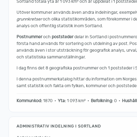
Sortland totala yta är 1 093 km² och är uppdelat i 1 poststeder
Utöver kommuner används även andra indelningar, exempelvi
grunnkretser
och olika statistikområden, som förekommer i d
analys och offentlig statistik inom Sortland.
Postnummer
och
poststeder
delar in Sortland i postnummer
första hand används för sortering och utdelning av post. P
används även i stor utsträckning för geografisk analys, urval
och statistiska sammanställningar.
I dag finns det 8 geografiska postnummer och 1 poststeder i 
I denna postnummerkatalog hittar du information om Norges 
samt statistik och fakta om fylken, kommuner och poststeder
Kommunkod:
1870 •
Yta:
1 093 km² •
Befolkning:
0 •
Hushåll
ADMINISTRATIV INDELNING I SORTLAND