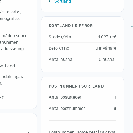
.
Sortland
s tätorter,
emografisk
SORTLAND I SIFFROR
områden som i
Storlek/Yta
1 093 km²
ostnummer
Befolkning
0 invånare
, adressering
Antal hushåll
0 hushåll
Sortland.
indelningar,
.
POSTNUMMER I SORTLAND
Antal poststeder
1
:
0
Antal postnummer
8
Postnummer i Norge består av fyra