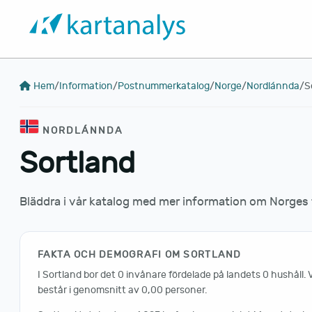
Hem
/
Information
/
Postnummerkatalog
/
Norge
/
Nordlánnda
/
S
NORDLÁNNDA
Sortland
Bläddra i vår katalog med mer information om Norge
FAKTA OCH DEMOGRAFI OM SORTLAND
I Sortland bor det 0 invånare fördelade på landets 0 hushåll. 
består i genomsnitt av 0,00 personer.