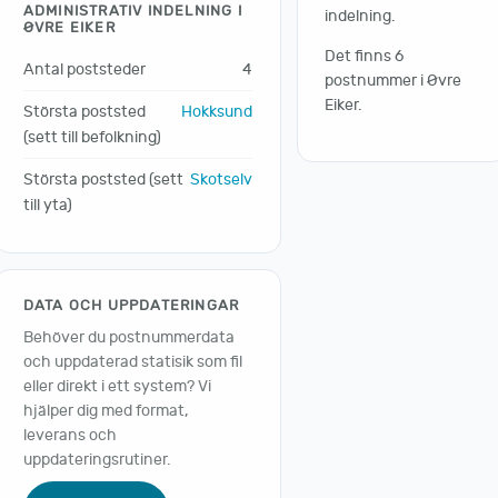
ADMINISTRATIV INDELNING I
indelning.
ØVRE EIKER
Det finns 6
Antal poststeder
4
postnummer i Øvre
Eiker.
Största poststed
Hokksund
(sett till befolkning)
Största poststed (sett
Skotselv
till yta)
DATA OCH UPPDATERINGAR
Behöver du postnummerdata
och uppdaterad statisik som fil
eller direkt i ett system? Vi
hjälper dig med format,
leverans och
uppdateringsrutiner.