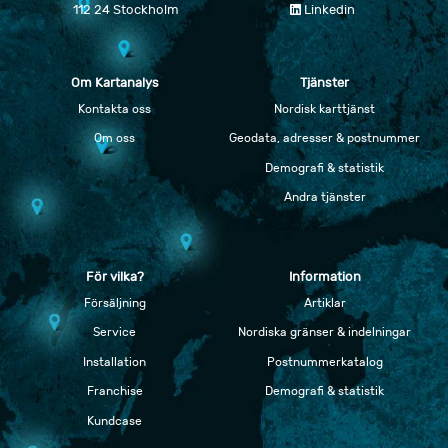
112 24 Stockholm
Linkedin
Om Kartanalys
Tjänster
Kontakta oss
Nordisk karttjänst
Om oss
Geodata, adresser & postnummer
Demografi & statistik
Andra tjänster
För vilka?
Information
Försäljning
Artiklar
Service
Nordiska gränser & indelningar
Installation
Postnummerkatalog
Franchise
Demografi & statistik
Kundcase