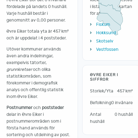
fördelade på landets 0 hushåll.
i listan eller på kartan
Varje hushåll består i
för att gå vidare.
genomsnitt av 0,00 personer.
Fiskum
Øvre Eiker totala yta är 457 km²
Hokksund
och är uppdelat i 4 poststeder.
Skotselv
Utöver kommuner används
Vestfossen
även andra indelningar,
exempelvis tätorter,
grunnkretser
och olika
ØVRE EIKER I
statistikområden, som
SIFFROR
förekommer i demografisk
analys och offentlig statistik
Storlek/Yta
457 km²
inom Øvre Eiker.
Befolkning
0 invånare
Postnummer
och
poststeder
Antal
0 hushåll
delar in Øvre Eiker i
postnummerområden som i
hushåll
första hand används för
sortering och utdelning av post.