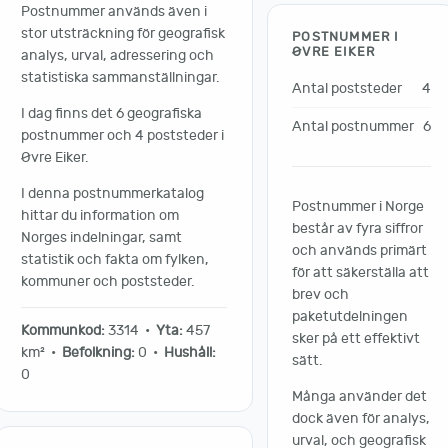
Postnummer används även i
stor utsträckning för geografisk
POSTNUMMER I
ØVRE EIKER
analys, urval, adressering och
statistiska sammanställningar.
Antal poststeder
4
I dag finns det 6 geografiska
Antal postnummer
6
postnummer och 4 poststeder i
Øvre Eiker.
I denna postnummerkatalog
Postnummer i Norge
hittar du information om
består av fyra siffror
Norges indelningar, samt
och används primärt
statistik och fakta om fylken,
för att säkerställa att
kommuner och poststeder.
brev och
paketutdelningen
Kommunkod:
3314 •
Yta:
457
sker på ett effektivt
km² •
Befolkning:
0 •
Hushåll:
sätt.
0
Många använder det
dock även för analys,
urval, och geografisk