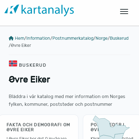
Hem
/
Information
/
Postnummerkatalog
/
Norge
/
Buskerud
/
Øvre Eiker
BUSKERUD
Øvre Eiker
Bläddra i vår katalog med mer information om Norges
fylken, kommuner, poststeder och postnummer
FAKTA OCH DEMOGRAFI OM
POSTSTEDER I
ØVRE EIKER
ØVRE EIKER
I Øvre Eiker bor det 0 invånare
Klicka på en poststed