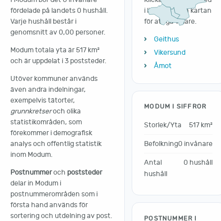
fördelade på landets 0 hushåll.
i listan eller på kartan
Varje hushåll består i
för att gå vidare.
genomsnitt av 0,00 personer.
Geithus
Modum totala yta är 517 km²
Vikersund
och är uppdelat i 3 poststeder.
Åmot
Utöver kommuner används
även andra indelningar,
exempelvis tätorter,
MODUM I SIFFROR
grunnkretser
och olika
statistikområden, som
Storlek/Yta
517 km²
förekommer i demografisk
Befolkning
0 invånare
analys och offentlig statistik
inom Modum.
Antal
0 hushåll
Postnummer
och
poststeder
hushåll
delar in Modum i
postnummerområden som i
första hand används för
sortering och utdelning av post.
POSTNUMMER I