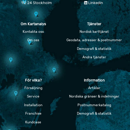
112 24 Stockholm
Linkedin
Om Kartanalys
Tjänster
Kontakta oss
Nordisk karttjänst
Om oss
Geodata, adresser & postnummer
Demografi & statistik
Andra tjänster
För vilka?
Information
Försäljning
Artiklar
Service
Nordiska gränser & indelningar
Installation
Postnummerkatalog
Franchise
Demografi & statistik
Kundcase