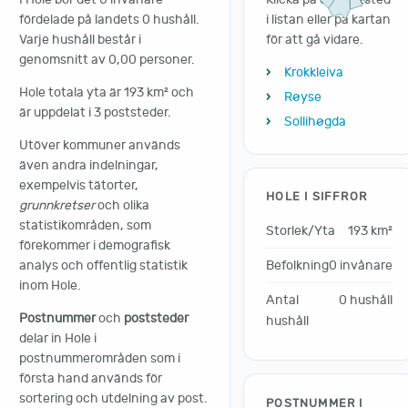
fördelade på landets 0 hushåll.
i listan eller på kartan
Varje hushåll består i
för att gå vidare.
genomsnitt av 0,00 personer.
Krokkleiva
Hole totala yta är 193 km² och
Røyse
är uppdelat i 3 poststeder.
Sollihøgda
Utöver kommuner används
även andra indelningar,
exempelvis tätorter,
HOLE I SIFFROR
grunnkretser
och olika
statistikområden, som
Storlek/Yta
193 km²
förekommer i demografisk
Befolkning
0 invånare
analys och offentlig statistik
inom Hole.
Antal
0 hushåll
Postnummer
och
poststeder
hushåll
delar in Hole i
postnummerområden som i
första hand används för
sortering och utdelning av post.
POSTNUMMER I