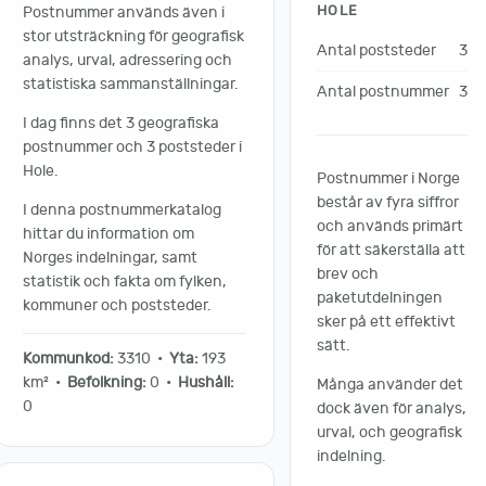
HOLE
Postnummer används även i
stor utsträckning för geografisk
Antal poststeder
3
analys, urval, adressering och
statistiska sammanställningar.
Antal postnummer
3
I dag finns det 3 geografiska
postnummer och 3 poststeder i
Hole.
Postnummer i Norge
består av fyra siffror
I denna postnummerkatalog
och används primärt
hittar du information om
för att säkerställa att
Norges indelningar, samt
brev och
statistik och fakta om fylken,
paketutdelningen
kommuner och poststeder.
sker på ett effektivt
sätt.
Kommunkod:
3310 •
Yta:
193
km² •
Befolkning:
0 •
Hushåll:
Många använder det
0
dock även för analys,
urval, och geografisk
indelning.