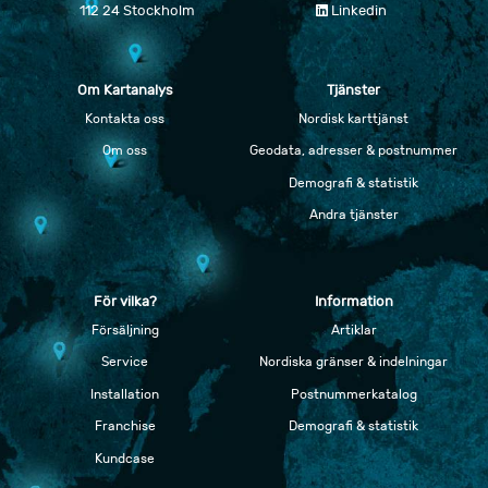
112 24 Stockholm
Linkedin
Om Kartanalys
Tjänster
Kontakta oss
Nordisk karttjänst
Om oss
Geodata, adresser & postnummer
Demografi & statistik
Andra tjänster
För vilka?
Information
Försäljning
Artiklar
Service
Nordiska gränser & indelningar
Installation
Postnummerkatalog
Franchise
Demografi & statistik
Kundcase