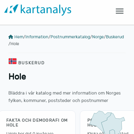
Hem
/
Information
/
Postnummerkatalog
/
Norge
/
Buskerud
/
Hole
BUSKERUD
Hole
Bläddra i vår katalog med mer information om Norges
fylken, kommuner, poststeder och postnummer
FAKTA OCH DEMOGRAFI OM
POSTSTEDER I
HOLE
HOLE
I Hole bor det 0 invånare
Klicka på en poststed