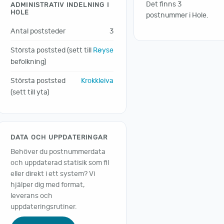
Det finns 3
ADMINISTRATIV INDELNING I
HOLE
postnummer i Hole.
Antal poststeder
3
Största poststed (sett till
Røyse
befolkning)
Största poststed
Krokkleiva
(sett till yta)
DATA OCH UPPDATERINGAR
Behöver du postnummerdata
och uppdaterad statisik som fil
eller direkt i ett system? Vi
hjälper dig med format,
leverans och
uppdateringsrutiner.