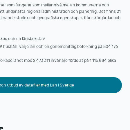
gioner som fungerar som mellannivå mellan kommunerna och
att underlätta regional administration och planering. Det finns 21
arierande storlek och geografiska egenskaper, från skärgårdar och
änskod och en länsbokstav
9 hushåll i varje län och en genomsnittlig befolkning på 504 176
lkade länet med 2 473 311 invånare fördelat på 1 116 884 olika
 och utbud av datafiler med Län i Sverige
e