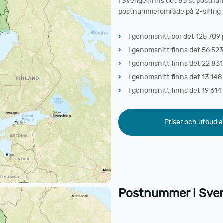
I Sverige finns det 83 st postnu
postnummerområde på 2-siffrig ni
I genomsnitt bor det 125 709
I genomsnitt finns det 56 523
I genomsnitt finns det 22 831
I genomsnitt finns det 13 148
I genomsnitt finns det 19 614
Priser och utbud a
Postnummer i Sverig