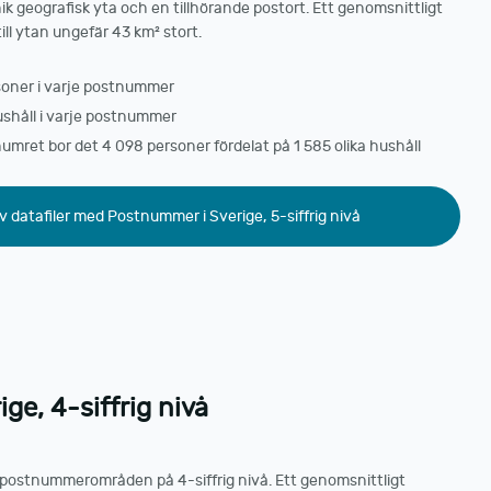
k geografisk yta och en tillhörande postort. Ett genomsnittligt
ill ytan ungefär 43 km² stort.
soner i varje postnummer
ushåll i varje postnummer
umret bor det 4 098 personer fördelat på 1 585 olika hushåll
v datafiler med Postnummer i Sverige, 5-siffrig nivå
ge, 4-siffrig nivå
st postnummerområden på 4-siffrig nivå. Ett genomsnittligt