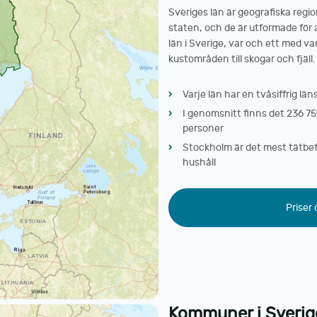
Sveriges län är geografiska re
staten, och de är utformade för 
län i Sverige, var och ett med v
kustområden till skogar och fjäll.
Varje län har en tvåsiffrig l
I genomsnitt finns det 236 75
personer
Stockholm är det mest tätbefo
hushåll
Priser
Kommuner i Sverig