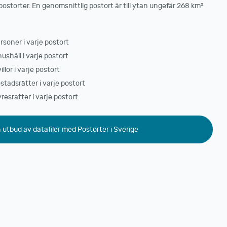
 postorter. En genomsnittlig postort är till ytan ungefär 268 km²
rsoner i varje postort
ushåll i varje postort
llor i varje postort
stadsrätter i varje postort
resrätter i varje postort
h utbud av datafiler med Postorter i Sverige